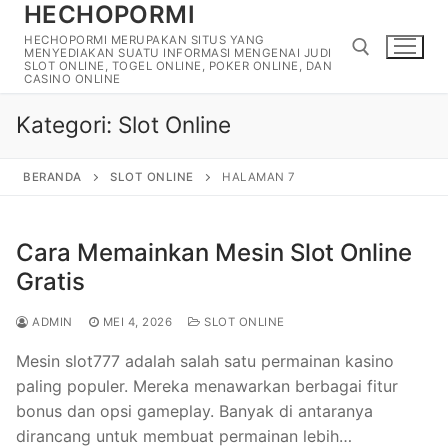
HECHOPORMI
Lompat
ke
HECHOPORMI MERUPAKAN SITUS YANG
MENYEDIAKAN SUATU INFORMASI MENGENAI JUDI
konten
SLOT ONLINE, TOGEL ONLINE, POKER ONLINE, DAN
CASINO ONLINE
Kategori:
Slot Online
Cari:
BERANDA
SLOT ONLINE
HALAMAN 7
Cara Memainkan Mesin Slot Online
Gratis
ADMIN
MEI 4, 2026
SLOT ONLINE
Mesin slot777 adalah salah satu permainan kasino
paling populer. Mereka menawarkan berbagai fitur
bonus dan opsi gameplay. Banyak di antaranya
dirancang untuk membuat permainan lebih…