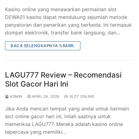
Kasino online yang menawarkan permainan slot
DEWA01 kasino dapat mendukung sejumlah metode
penyetoran dan penarikan yang berbeda. Ini termasuk
dompet elektronik, transfer bank langsung, dan…
BACA SELENGKAPNYA %RARR;
LAGU777 Review – Recomendasi
Slot Gacor Hari Ini
ADMIN
APRIL 24, 2026
SLOT ONLINE
Jika Anda mencari tempat yang andal untuk bermain
slot online gacor hari ini, inilah saatnya untuk
memeriksa LAGU777. Mereka adalah kasino online
tepercaya yang memiliki…