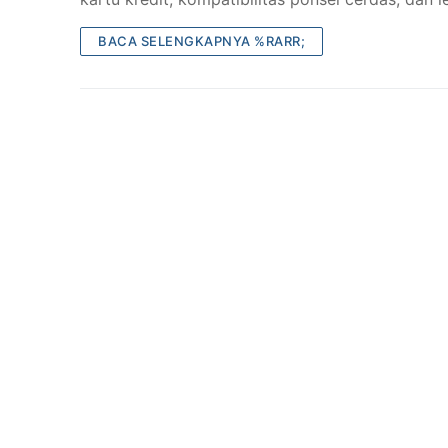
BACA SELENGKAPNYA %RARR;