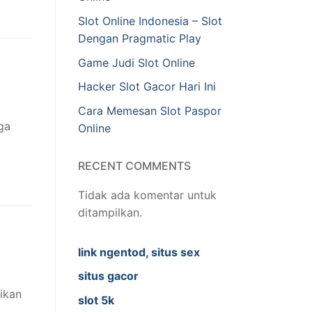
Slot Online Indonesia – Slot
Dengan Pragmatic Play
Game Judi Slot Online
Hacker Slot Gacor Hari Ini
Cara Memesan Slot Paspor
ga
Online
RECENT COMMENTS
Tidak ada komentar untuk
ditampilkan.
link ngentod, situs sex
situs gacor
ikan
slot 5k