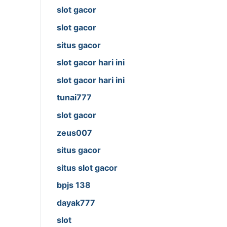
slot gacor
slot gacor
situs gacor
slot gacor hari ini
slot gacor hari ini
tunai777
slot gacor
zeus007
situs gacor
situs slot gacor
bpjs 138
dayak777
slot