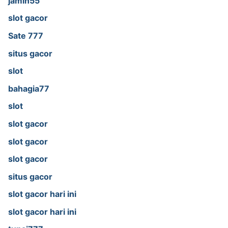
jamin55
slot gacor
Sate 777
situs gacor
slot
bahagia77
slot
slot gacor
slot gacor
slot gacor
situs gacor
slot gacor hari ini
slot gacor hari ini