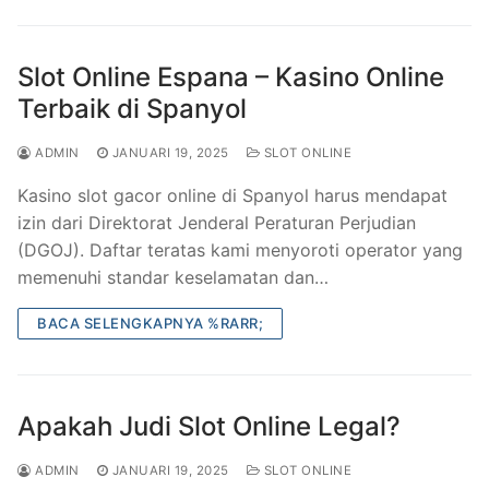
Slot Online Espana – Kasino Online
Terbaik di Spanyol
ADMIN
JANUARI 19, 2025
SLOT ONLINE
Kasino slot gacor online di Spanyol harus mendapat
izin dari Direktorat Jenderal Peraturan Perjudian
(DGOJ). Daftar teratas kami menyoroti operator yang
memenuhi standar keselamatan dan…
BACA SELENGKAPNYA %RARR;
Apakah Judi Slot Online Legal?
ADMIN
JANUARI 19, 2025
SLOT ONLINE