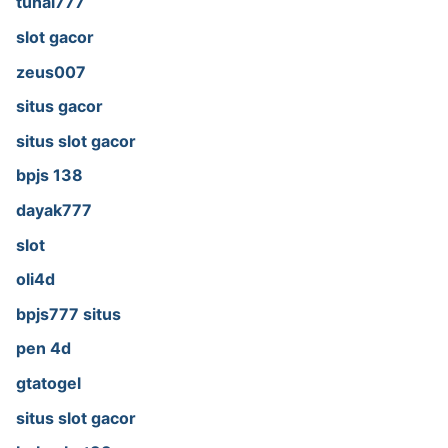
tunai777
slot gacor
zeus007
situs gacor
situs slot gacor
bpjs 138
dayak777
slot
oli4d
bpjs777 situs
pen 4d
gtatogel
situs slot gacor