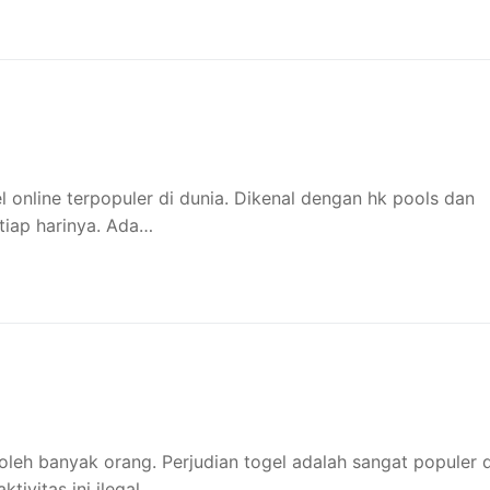
 online terpopuler di dunia. Dikenal dengan hk pools dan
tiap harinya. Ada…
oleh banyak orang. Perjudian togel adalah sangat populer d
tivitas ini ilegal…