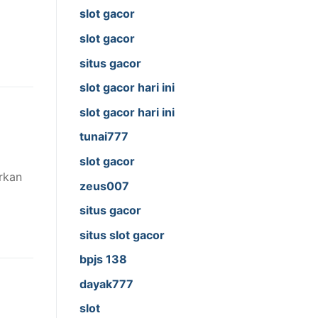
slot gacor
slot gacor
situs gacor
slot gacor hari ini
slot gacor hari ini
tunai777
slot gacor
rkan
zeus007
situs gacor
situs slot gacor
bpjs 138
dayak777
slot