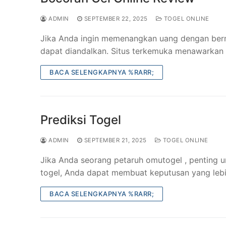
ADMIN
SEPTEMBER 22, 2025
TOGEL ONLINE
Jika Anda ingin memenangkan uang dengan berma
dapat diandalkan. Situs terkemuka menawarkan
BACA SELENGKAPNYA %RARR;
Prediksi Togel
ADMIN
SEPTEMBER 21, 2025
TOGEL ONLINE
Jika Anda seorang petaruh omutogel , penting u
togel, Anda dapat membuat keputusan yang leb
BACA SELENGKAPNYA %RARR;