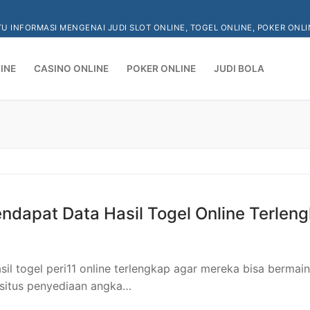
INFORMASI MENGENAI JUDI SLOT ONLINE, TOGEL ONLINE, POKER ONLI
INE
CASINO ONLINE
POKER ONLINE
JUDI BOLA
Cari:
dapat Data Hasil Togel Online Terlen
sil togel peri11 online terlengkap agar mereka bisa bermain
situs penyediaan angka…