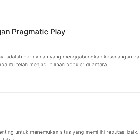
ngan Pragmatic Play
esia adalah permainan yang menggabungkan kesenangan da
a itu telah menjadi pilihan populer di antara…
penting untuk menemukan situs yang memiliki reputasi baik. 
 lebih…