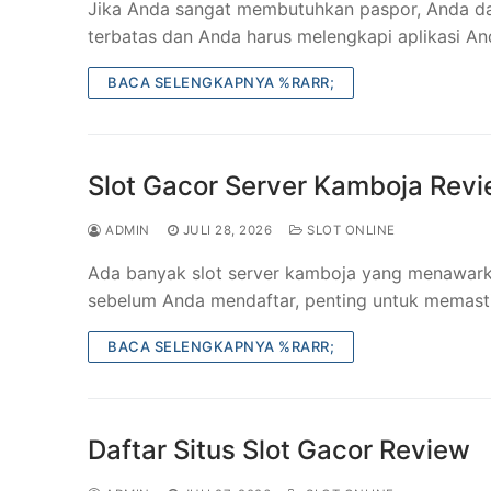
Jika Anda sangat membutuhkan paspor, Anda da
terbatas dan Anda harus melengkapi aplikasi A
BACA SELENGKAPNYA %RARR;
Slot Gacor Server Kamboja Rev
ADMIN
JULI 28, 2026
SLOT ONLINE
Ada banyak slot server kamboja yang menawark
sebelum Anda mendaftar, penting untuk memast
BACA SELENGKAPNYA %RARR;
Daftar Situs Slot Gacor Review