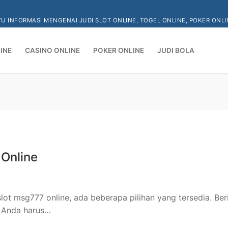
INFORMASI MENGENAI JUDI SLOT ONLINE, TOGEL ONLINE, POKER ONLI
INE
CASINO ONLINE
POKER ONLINE
JUDI BOLA
Cari:
 Online
ot msg777 online, ada beberapa pilihan yang tersedia. Ber
, Anda harus…