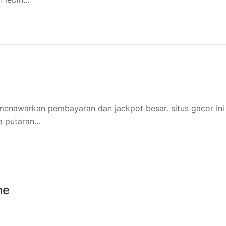
menawarkan pembayaran dan jackpot besar. situs gacor Ini
ta putaran…
ne