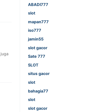
ABADI777
slot
mapan777
iso777
jamin55
slot gacor
 juga
Sate 777
SLOT
situs gacor
slot
bahagia77
slot
slot gacor