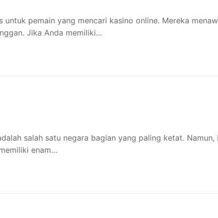
gus untuk pemain yang mencari kasino online. Mereka mena
nggan. Jika Anda memiliki…
dalah salah satu negara bagian yang paling ketat. Namun, 
 memiliki enam…