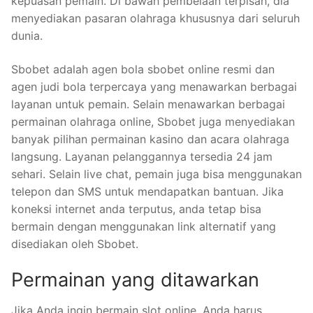
kepuasan pemain. Di bawah pembelaan terpisah, dia
menyediakan pasaran olahraga khususnya dari seluruh
dunia.
Sbobet adalah agen bola sbobet online resmi dan
agen judi bola terpercaya yang menawarkan berbagai
layanan untuk pemain. Selain menawarkan berbagai
permainan olahraga online, Sbobet juga menyediakan
banyak pilihan permainan kasino dan acara olahraga
langsung. Layanan pelanggannya tersedia 24 jam
sehari. Selain live chat, pemain juga bisa menggunakan
telepon dan SMS untuk mendapatkan bantuan. Jika
koneksi internet anda terputus, anda tetap bisa
bermain dengan menggunakan link alternatif yang
disediakan oleh Sbobet.
Permainan yang ditawarkan
Jika Anda ingin bermain slot online, Anda harus