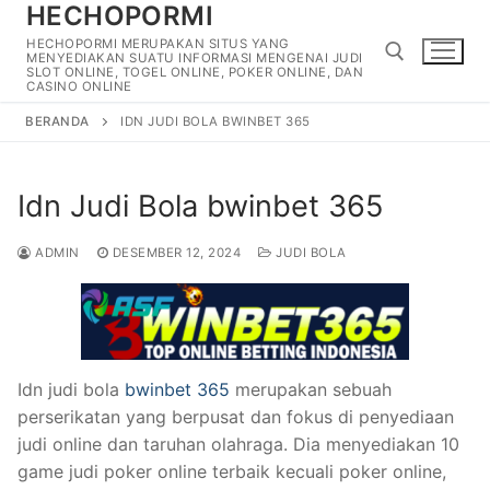
HECHOPORMI
Lompat
ke
HECHOPORMI MERUPAKAN SITUS YANG
MENYEDIAKAN SUATU INFORMASI MENGENAI JUDI
konten
SLOT ONLINE, TOGEL ONLINE, POKER ONLINE, DAN
CASINO ONLINE
BERANDA
IDN JUDI BOLA BWINBET 365
Cari:
Idn Judi Bola bwinbet 365
ADMIN
DESEMBER 12, 2024
JUDI BOLA
Idn judi bola
bwinbet 365
merupakan sebuah
perserikatan yang berpusat dan fokus di penyediaan
judi online dan taruhan olahraga. Dia menyediakan 10
game judi poker online terbaik kecuali poker online,