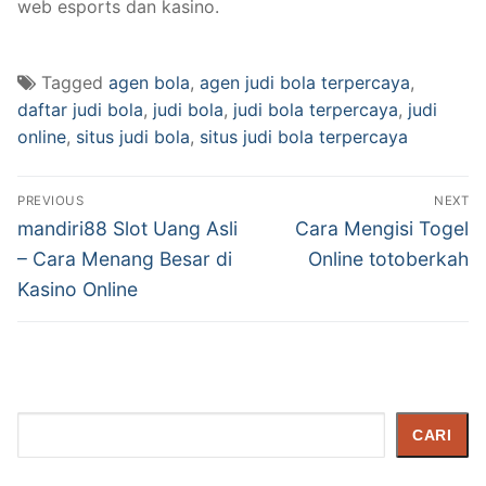
web esports dan kasino.
Tagged
agen bola
,
agen judi bola terpercaya
,
daftar judi bola
,
judi bola
,
judi bola terpercaya
,
judi
online
,
situs judi bola
,
situs judi bola terpercaya
Navigasi
PREVIOUS
NEXT
pos
Previous
Next
mandiri88 Slot Uang Asli
Cara Mengisi Togel
post:
post:
– Cara Menang Besar di
Online totoberkah
Kasino Online
Cari
CARI