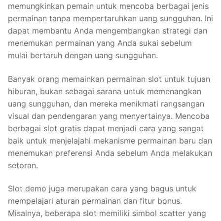
memungkinkan pemain untuk mencoba berbagai jenis
permainan tanpa mempertaruhkan uang sungguhan. Ini
dapat membantu Anda mengembangkan strategi dan
menemukan permainan yang Anda sukai sebelum
mulai bertaruh dengan uang sungguhan.
Banyak orang memainkan permainan slot untuk tujuan
hiburan, bukan sebagai sarana untuk memenangkan
uang sungguhan, dan mereka menikmati rangsangan
visual dan pendengaran yang menyertainya. Mencoba
berbagai slot gratis dapat menjadi cara yang sangat
baik untuk menjelajahi mekanisme permainan baru dan
menemukan preferensi Anda sebelum Anda melakukan
setoran.
Slot demo juga merupakan cara yang bagus untuk
mempelajari aturan permainan dan fitur bonus.
Misalnya, beberapa slot memiliki simbol scatter yang