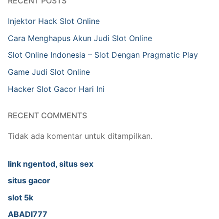
RECENT POSTS
Injektor Hack Slot Online
Cara Menghapus Akun Judi Slot Online
Slot Online Indonesia – Slot Dengan Pragmatic Play
Game Judi Slot Online
Hacker Slot Gacor Hari Ini
RECENT COMMENTS
Tidak ada komentar untuk ditampilkan.
link ngentod, situs sex
situs gacor
slot 5k
ABADI777