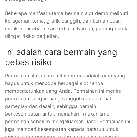
Beberapa manfaat utama bermain slot demo meliputi
keragaman tema, grafik canggih, dan kemampuan
untuk mencoba rilisan terbaru. Namun, penting untuk
diingat risiko perjudian.
Ini adalah cara bermain yang
bebas risiko
Permainan slot demo online gratis adalah cara yang
bagus untuk mencoba berbagai slot tanpa
mempertaruhkan uang Anda. Permainan ini meniru
permainan dengan uang sungguhan dalam hal
gameplay dan desain, sehingga pemain
berkesempatan untuk memahami mekanisme
permainan sebelum mengeluarkan uang. Permainan ini
juga memberi kesempatan kepada petaruh untuk
menguji strategi mereka dan memahami seberapa