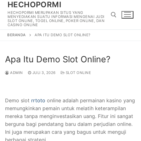
HECHOPORMI
Lompat
ke
HECHOPORMI MERUPAKAN SITUS YANG
MENYEDIAKAN SUATU INFORMASI MENGENAI JUDI
konten
SLOT ONLINE, TOGEL ONLINE, POKER ONLINE, DAN
CASINO ONLINE
BERANDA
APA ITU DEMO SLOT ONLINE?
Cari:
Apa Itu Demo Slot Online?
ADMIN
JULI 3, 2026
SLOT ONLINE
Demo slot
rrtoto
online adalah permainan kasino yang
memungkinkan pemain untuk melatih keterampilan
mereka tanpa menginvestasikan uang. Fitur ini sangat
berguna bagi pendatang baru dalam perjudian online.
Ini juga merupakan cara yang bagus untuk menguji
berbagai strategi.