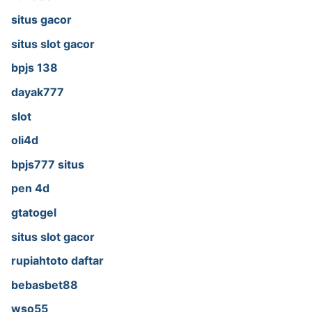
situs gacor
situs slot gacor
bpjs 138
dayak777
slot
oli4d
bpjs777 situs
pen 4d
gtatogel
situs slot gacor
rupiahtoto daftar
bebasbet88
wso55