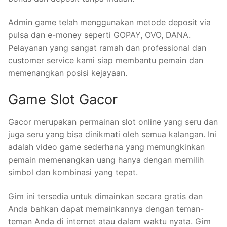
Admin game telah menggunakan metode deposit via
pulsa dan e-money seperti GOPAY, OVO, DANA.
Pelayanan yang sangat ramah dan professional dan
customer service kami siap membantu pemain dan
memenangkan posisi kejayaan.
Game Slot Gacor
Gacor merupakan permainan slot online yang seru dan
juga seru yang bisa dinikmati oleh semua kalangan. Ini
adalah video game sederhana yang memungkinkan
pemain memenangkan uang hanya dengan memilih
simbol dan kombinasi yang tepat.
Gim ini tersedia untuk dimainkan secara gratis dan
Anda bahkan dapat memainkannya dengan teman-
teman Anda di internet atau dalam waktu nyata. Gim