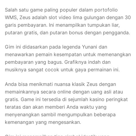
Salah satu game paling populer dalam portofolio
WMS, Zeus adalah slot video lima gulungan dengan 30
garis pembayaran. Ini menampilkan tumpukan liar,
putaran gratis, dan putaran bonus dengan pengganda.
Gim ini didasarkan pada legenda Yunani dan
menawarkan pemain kesempatan untuk memenangkan
pembayaran yang bagus. Grafiknya indah dan
musiknya sangat cocok untuk gaya permainan ini.
Anda bisa menikmati nuansa klasik Zeus dengan
memainkannya secara online dengan uang asli atau
gratis. Game ini tersedia di sejumlah kasino peringkat
teratas dan akan memberi Anda waktu yang
menyenangkan sambil mengumpulkan beberapa
kemenangan yang mengesankan.