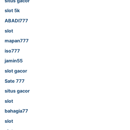
situs gacor
slot 5k
ABADI777
slot
mapan777
iso777
jamin55
slot gacor
Sate 777
situs gacor
slot
bahagia77
slot