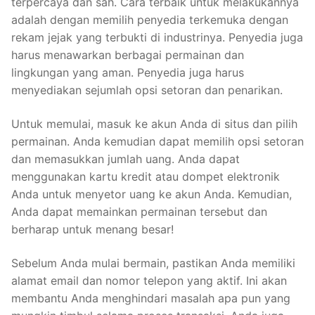
terpercaya dan sah. Cara terbaik untuk melakukannya
adalah dengan memilih penyedia terkemuka dengan
rekam jejak yang terbukti di industrinya. Penyedia juga
harus menawarkan berbagai permainan dan
lingkungan yang aman. Penyedia juga harus
menyediakan sejumlah opsi setoran dan penarikan.
Untuk memulai, masuk ke akun Anda di situs dan pilih
permainan. Anda kemudian dapat memilih opsi setoran
dan memasukkan jumlah uang. Anda dapat
menggunakan kartu kredit atau dompet elektronik
Anda untuk menyetor uang ke akun Anda. Kemudian,
Anda dapat memainkan permainan tersebut dan
berharap untuk menang besar!
Sebelum Anda mulai bermain, pastikan Anda memiliki
alamat email dan nomor telepon yang aktif. Ini akan
membantu Anda menghindari masalah apa pun yang