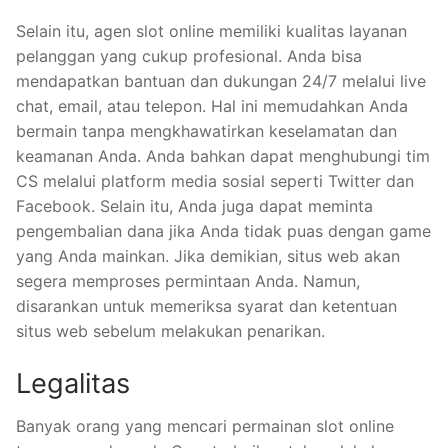
Selain itu, agen slot online memiliki kualitas layanan
pelanggan yang cukup profesional. Anda bisa
mendapatkan bantuan dan dukungan 24/7 melalui live
chat, email, atau telepon. Hal ini memudahkan Anda
bermain tanpa mengkhawatirkan keselamatan dan
keamanan Anda. Anda bahkan dapat menghubungi tim
CS melalui platform media sosial seperti Twitter dan
Facebook. Selain itu, Anda juga dapat meminta
pengembalian dana jika Anda tidak puas dengan game
yang Anda mainkan. Jika demikian, situs web akan
segera memproses permintaan Anda. Namun,
disarankan untuk memeriksa syarat dan ketentuan
situs web sebelum melakukan penarikan.
Legalitas
Banyak orang yang mencari permainan slot online