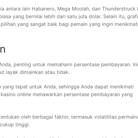
ia antara lain Habanero, Mega Moolah, dan Thunderstruck I
iasa yang bernilai lebih dari satu juta dolar. Selain itu, graf
 pilihan yang sangat baik bagi pemain yang ingin menikmat
an
Anda, penting untuk memahami persentase pembayaran. In
 layak dimainkan atau tidak.
n yang tepat untuk Anda, sehingga Anda dapat menikmati
 kasino online menawarkan persentase pembayaran yang
ntukan oleh berbagai faktor, termasuk volatilitas permain
cukup tinggi.