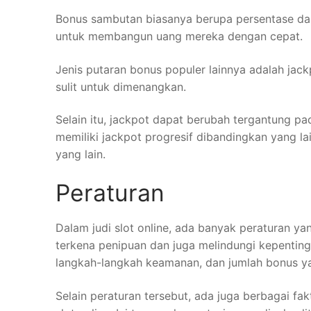
Bonus sambutan biasanya berupa persentase dar
untuk membangun uang mereka dengan cepat.
Jenis putaran bonus populer lainnya adalah jack
sulit untuk dimenangkan.
Selain itu, jackpot dapat berubah tergantung p
memiliki jackpot progresif dibandingkan yang la
yang lain.
Peraturan
Dalam judi slot online, ada banyak peraturan ya
terkena penipuan dan juga melindungi kepenting
langkah-langkah keamanan, dan jumlah bonus y
Selain peraturan tersebut, ada juga berbagai fak