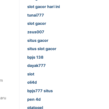
slot gacor hari ini
tunai777
slot gacor
zeus007
situs gacor
situs slot gacor
bpjs 138
dayak777
slot
im
oli4d
bpjs777 situs
baru
pen 4d
gtatogel