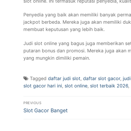
slot online. Ini termasuk reputasi penyedia, ku
Penyedia yang baik akan memiliki banyak permai
jackpot berbeda. Mereka juga akan memiliki d
membuat keputusan yang lebih baik.
Judi slot online yang bagus juga memberikan s
putaran bonus dan promosi. Mereka juga akan m
yang mungkin dimiliki pemain.
Tagged
daftar judi slot
,
daftar slot gacor
,
judi
slot gacor hari ini
,
slot online
,
slot terbaik 2026
,
Navigasi
PREVIOUS
Previous
pos
Slot Gacor Banget
post: