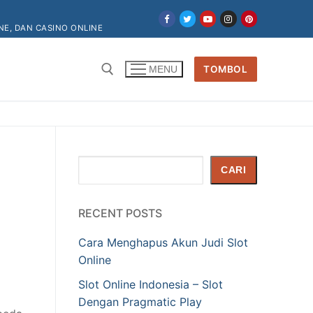
NE, DAN CASINO ONLINE
TOMBOL
MENU
Cari
CARI
RECENT POSTS
Cara Menghapus Akun Judi Slot
Online
Slot Online Indonesia – Slot
Dengan Pragmatic Play