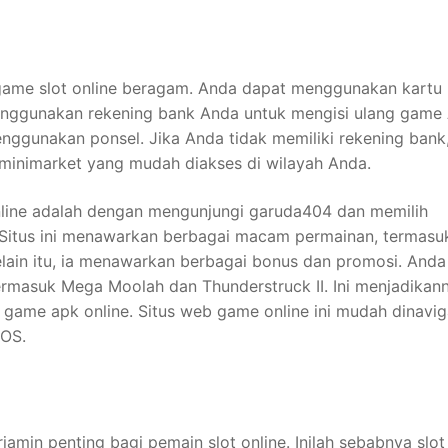
ame slot online beragam. Anda dapat menggunakan kartu k
enggunakan rekening bank Anda untuk mengisi ulang game
ggunakan ponsel. Jika Anda tidak memiliki rekening bank
 minimarket yang mudah diakses di wilayah Anda.
nline adalah dengan mengunjungi garuda404 dan memilih
 Situs ini menawarkan berbagai macam permainan, termasuk
Selain itu, ia menawarkan berbagai bonus dan promosi. Anda
rmasuk Mega Moolah dan Thunderstruck II. Ini menjadikan
 game apk online. Situs web game online ini mudah dinavig
iOS.
jamin penting bagi pemain slot online. Inilah sebabnya slot