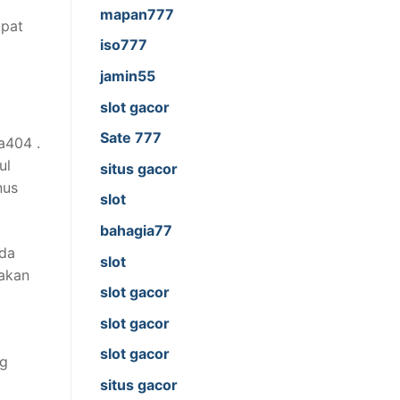
mapan777
apat
iso777
jamin55
slot gacor
Sate 777
a404 .
ul
situs gacor
nus
slot
bahagia77
nda
slot
nakan
slot gacor
slot gacor
slot gacor
ng
situs gacor