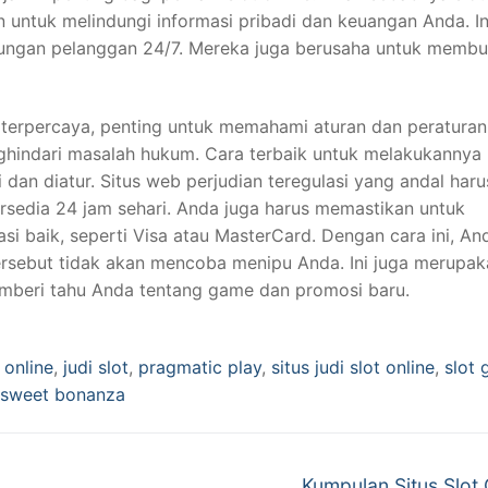
untuk melindungi informasi pribadi dan keuangan Anda. In
kungan pelanggan 24/7. Mereka juga berusaha untuk membu
ne terpercaya, penting untuk memahami aturan dan peraturan
hindari masalah hukum. Cara terbaik untuk melakukannya
 dan diatur. Situs web perjudian teregulasi yang andal haru
rsedia 24 jam sehari. Anda juga harus memastikan untuk
 baik, seperti Visa atau MasterCard. Dengan cara ini, An
rsebut tidak akan mencoba menipu Anda. Ini juga merupak
mberi tahu Anda tentang game dan promosi baru.
 online
,
judi slot
,
pragmatic play
,
situs judi slot online
,
slot 
sweet bonanza
Next
Kumpulan Situs Slot