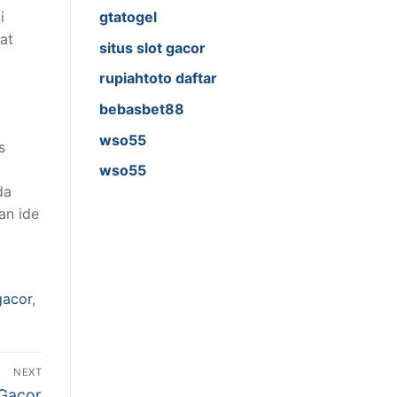
i
gtatogel
at
situs slot gacor
rupiahtoto daftar
bebasbet88
wso55
s
wso55
da
an ide
gacor
,
NEXT
 Gacor