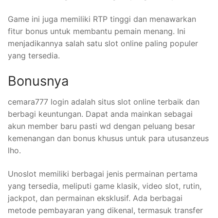
Game ini juga memiliki RTP tinggi dan menawarkan
fitur bonus untuk membantu pemain menang. Ini
menjadikannya salah satu slot online paling populer
yang tersedia.
Bonusnya
cemara777 login adalah situs slot online terbaik dan
berbagi keuntungan. Dapat anda mainkan sebagai
akun member baru pasti wd dengan peluang besar
kemenangan dan bonus khusus untuk para utusanzeus
lho.
Unoslot memiliki berbagai jenis permainan pertama
yang tersedia, meliputi game klasik, video slot, rutin,
jackpot, dan permainan eksklusif. Ada berbagai
metode pembayaran yang dikenal, termasuk transfer