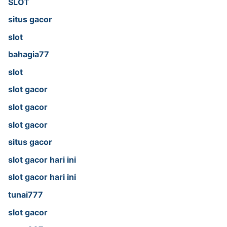
SLOT
situs gacor
slot
bahagia77
slot
slot gacor
slot gacor
slot gacor
situs gacor
slot gacor hari ini
slot gacor hari ini
tunai777
slot gacor