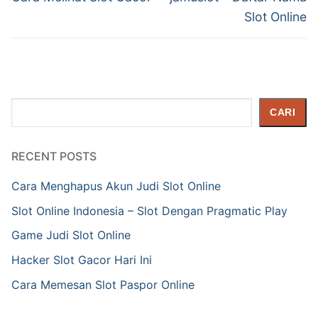
post:
post:
Slot Online
Cari
CARI
RECENT POSTS
Cara Menghapus Akun Judi Slot Online
Slot Online Indonesia – Slot Dengan Pragmatic Play
Game Judi Slot Online
Hacker Slot Gacor Hari Ini
Cara Memesan Slot Paspor Online