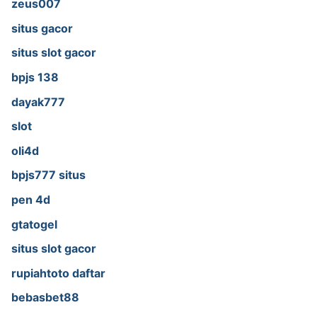
zeus007
situs gacor
situs slot gacor
bpjs 138
dayak777
slot
oli4d
bpjs777 situs
pen 4d
gtatogel
situs slot gacor
rupiahtoto daftar
bebasbet88