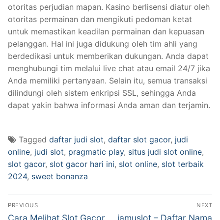
otoritas perjudian mapan. Kasino berlisensi diatur oleh
otoritas permainan dan mengikuti pedoman ketat
untuk memastikan keadilan permainan dan kepuasan
pelanggan. Hal ini juga didukung oleh tim ahli yang
berdedikasi untuk memberikan dukungan. Anda dapat
menghubungi tim melalui live chat atau email 24/7 jika
Anda memiliki pertanyaan. Selain itu, semua transaksi
dilindungi oleh sistem enkripsi SSL, sehingga Anda
dapat yakin bahwa informasi Anda aman dan terjamin.
Tagged
daftar judi slot
,
daftar slot gacor
,
judi
online
,
judi slot
,
pragmatic play
,
situs judi slot online
,
slot gacor
,
slot gacor hari ini
,
slot online
,
slot terbaik
2024
,
sweet bonanza
Navigasi
PREVIOUS
NEXT
pos
Previous
Next
Cara Melihat Slot Gacor
jamuslot – Daftar Nama