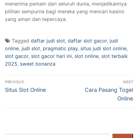
menerima pemain dari seluruh dunia, menjadikannya
pilihan sempurna bagi mereka yang mencari kasino
yang aman dan tepercaya.
Tagged
daftar judi slot
,
daftar slot gacor
,
judi
online
,
judi slot
,
pragmatic play
,
situs judi slot online
,
slot gacor
,
slot gacor hari ini
,
slot online
,
slot terbaik
2025
,
sweet bonanza
Navigasi
PREVIOUS
NEXT
pos
Previous
Next
Situs Slot Online
Cara Pasang Togel
post:
post:
Online
Cari