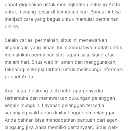
dapat digunakan untuk meningkatkan peluang Anda
untuk menang besar di kemudian hari. Bonus ini bisa
menjadi cara yang bagus untuk memulai permainan
online.
Selain variasi permainan, situs ini menawarkan
lingkungan yang aman. Ini membuatnya mudah untuk
memainkan permainan slot kapan saja, siang atau
malam hari. Situs web ini aman dan menggunakan
teknologi enkripsi terbaru untuk melindungi informasi
pribadi Anda.
Agar juga didukung oleh beberapa penyedia
terkemuka dan menawarkan dukungan pelanggan
sebaik mungkin. Layanan pelanggan tersedia
sepanjang waktu dan dinilai tinggi oleh pelanggan.
Anda bahkan bisa mendapatkan bantuan dari agen
langsung jika Anda memiliki pertanyaan. Situs web