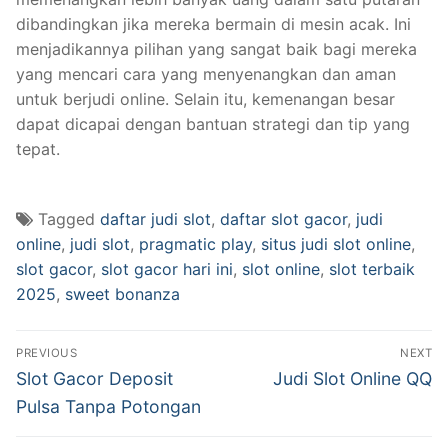
dibandingkan jika mereka bermain di mesin acak. Ini
menjadikannya pilihan yang sangat baik bagi mereka
yang mencari cara yang menyenangkan dan aman
untuk berjudi online. Selain itu, kemenangan besar
dapat dicapai dengan bantuan strategi dan tip yang
tepat.
Tagged
daftar judi slot
,
daftar slot gacor
,
judi
online
,
judi slot
,
pragmatic play
,
situs judi slot online
,
slot gacor
,
slot gacor hari ini
,
slot online
,
slot terbaik
2025
,
sweet bonanza
Navigasi
PREVIOUS
NEXT
pos
Previous
Next
Slot Gacor Deposit
Judi Slot Online QQ
post:
post:
Pulsa Tanpa Potongan