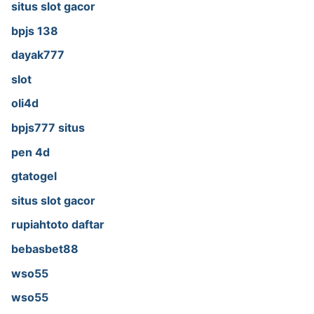
situs slot gacor
bpjs 138
dayak777
slot
oli4d
bpjs777 situs
pen 4d
gtatogel
situs slot gacor
rupiahtoto daftar
bebasbet88
wso55
wso55