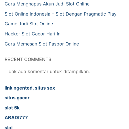
Cara Menghapus Akun Judi Slot Online
Slot Online Indonesia – Slot Dengan Pragmatic Play
Game Judi Slot Online
Hacker Slot Gacor Hari Ini
Cara Memesan Slot Paspor Online
RECENT COMMENTS
Tidak ada komentar untuk ditampilkan.
link ngentod, situs sex
situs gacor
slot 5k
ABADI777
slot