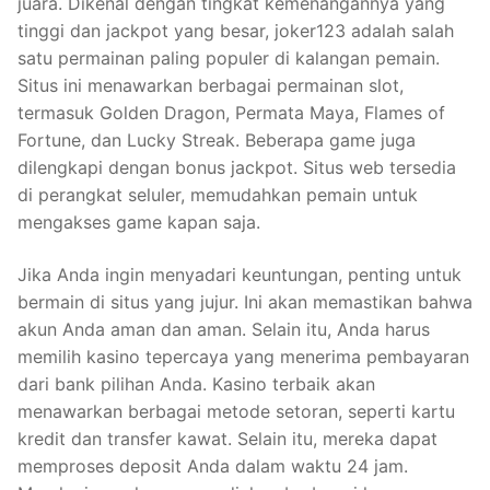
juara. Dikenal dengan tingkat kemenangannya yang
tinggi dan jackpot yang besar, joker123 adalah salah
satu permainan paling populer di kalangan pemain.
Situs ini menawarkan berbagai permainan slot,
termasuk Golden Dragon, Permata Maya, Flames of
Fortune, dan Lucky Streak. Beberapa game juga
dilengkapi dengan bonus jackpot. Situs web tersedia
di perangkat seluler, memudahkan pemain untuk
mengakses game kapan saja.
Jika Anda ingin menyadari keuntungan, penting untuk
bermain di situs yang jujur. Ini akan memastikan bahwa
akun Anda aman dan aman. Selain itu, Anda harus
memilih kasino tepercaya yang menerima pembayaran
dari bank pilihan Anda. Kasino terbaik akan
menawarkan berbagai metode setoran, seperti kartu
kredit dan transfer kawat. Selain itu, mereka dapat
memproses deposit Anda dalam waktu 24 jam.