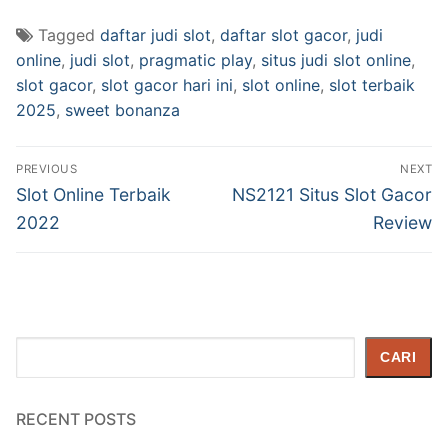
Tagged
daftar judi slot
,
daftar slot gacor
,
judi
online
,
judi slot
,
pragmatic play
,
situs judi slot online
,
slot gacor
,
slot gacor hari ini
,
slot online
,
slot terbaik
2025
,
sweet bonanza
Navigasi
PREVIOUS
NEXT
pos
Previous
Next
Slot Online Terbaik
NS2121 Situs Slot Gacor
post:
post:
2022
Review
Cari
CARI
RECENT POSTS