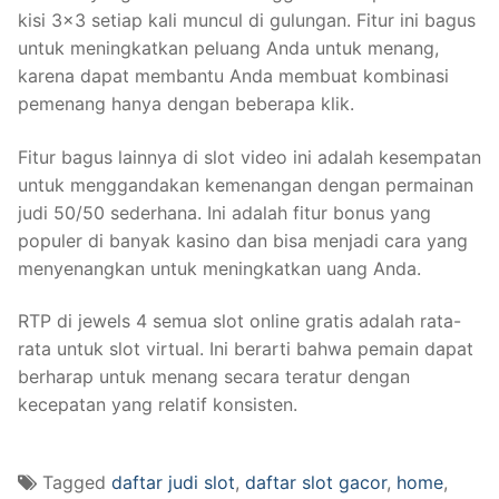
kisi 3×3 setiap kali muncul di gulungan. Fitur ini bagus
untuk meningkatkan peluang Anda untuk menang,
karena dapat membantu Anda membuat kombinasi
pemenang hanya dengan beberapa klik.
Fitur bagus lainnya di slot video ini adalah kesempatan
untuk menggandakan kemenangan dengan permainan
judi 50/50 sederhana. Ini adalah fitur bonus yang
populer di banyak kasino dan bisa menjadi cara yang
menyenangkan untuk meningkatkan uang Anda.
RTP di jewels 4 semua slot online gratis adalah rata-
rata untuk slot virtual. Ini berarti bahwa pemain dapat
berharap untuk menang secara teratur dengan
kecepatan yang relatif konsisten.
Tagged
daftar judi slot
,
daftar slot gacor
,
home
,