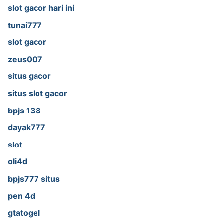
slot gacor hari ini
tunai777
slot gacor
zeus007
situs gacor
situs slot gacor
bpjs 138
dayak777
slot
oli4d
bpjs777 situs
pen 4d
gtatogel