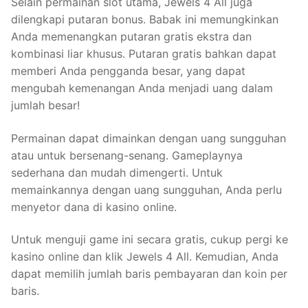
Selain permainan slot utama, Jewels 4 All juga
dilengkapi putaran bonus. Babak ini memungkinkan
Anda memenangkan putaran gratis ekstra dan
kombinasi liar khusus. Putaran gratis bahkan dapat
memberi Anda pengganda besar, yang dapat
mengubah kemenangan Anda menjadi uang dalam
jumlah besar!
Permainan dapat dimainkan dengan uang sungguhan
atau untuk bersenang-senang. Gameplaynya
sederhana dan mudah dimengerti. Untuk
memainkannya dengan uang sungguhan, Anda perlu
menyetor dana di kasino online.
Untuk menguji game ini secara gratis, cukup pergi ke
kasino online dan klik Jewels 4 All. Kemudian, Anda
dapat memilih jumlah baris pembayaran dan koin per
baris.