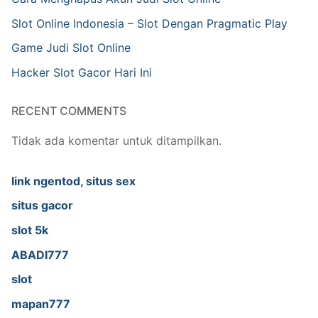
Slot Online Indonesia – Slot Dengan Pragmatic Play
Game Judi Slot Online
Hacker Slot Gacor Hari Ini
RECENT COMMENTS
Tidak ada komentar untuk ditampilkan.
link ngentod, situs sex
situs gacor
slot 5k
ABADI777
slot
mapan777