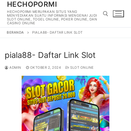
HECHOPORMI
Lompat
ke
HECHOPORMI MERUPAKAN SITUS YANG
MENYEDIAKAN SUATU INFORMASI MENGENAI JUDI
konten
SLOT ONLINE, TOGEL ONLINE, POKER ONLINE, DAN
CASINO ONLINE
BERANDA
PIALA88- DAFTAR LINK SLOT
Cari:
piala88- Daftar Link Slot
ADMIN
OKTOBER 2, 2024
SLOT ONLINE