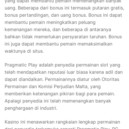
yang dapat membantu pemain memenangkan banyak
uang. Beberapa dari bonus ini termasuk putaran gratis,
bonus pertandingan, dan uang bonus. Bonus ini dapat
membantu pemain meningkatkan peluang
kemenangan mereka, dan beberapa di antaranya
bahkan tidak memerlukan persyaratan taruhan. Bonus
ini juga dapat membantu pemain memaksimalkan
waktunya di situs.
Pragmatic Play adalah penyedia permainan slot yang
telah mendapatkan reputasi luar biasa karena adil dan
dapat diandalkan. Permainannya diatur oleh Otoritas
Permainan dan Komisi Perjudian Malta, yang
memberikan ketenangan pikiran bagi para pemain.
Apalagi penyedia ini telah memenangkan banyak
penghargaan di industri.
Kasino ini menawarkan rangkaian lengkap permainan
dari penyedia terkemuka seperti Pragmatic Play, PG