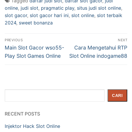
Tagged
daftar judi slot
,
daftar slot gacor
,
judi
online
,
judi slot
,
pragmatic play
,
situs judi slot online
,
slot gacor
,
slot gacor hari ini
,
slot online
,
slot terbaik
2024
,
sweet bonanza
Navigasi
PREVIOUS
NEXT
pos
Previous
Next
Main Slot Gacor wso55-
Cara Mengetahui RTP
post:
post:
Play Slot Games Online
Slot Online indogame88
Cari
CARI
RECENT POSTS
Injektor Hack Slot Online