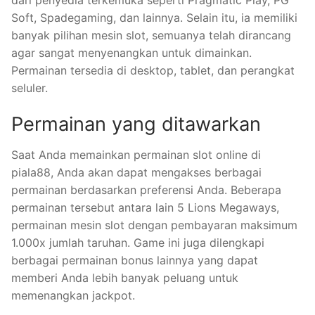
Soft, Spadegaming, dan lainnya. Selain itu, ia memiliki
banyak pilihan mesin slot, semuanya telah dirancang
agar sangat menyenangkan untuk dimainkan.
Permainan tersedia di desktop, tablet, dan perangkat
seluler.
Permainan yang ditawarkan
Saat Anda memainkan permainan slot online di
piala88, Anda akan dapat mengakses berbagai
permainan berdasarkan preferensi Anda. Beberapa
permainan tersebut antara lain 5 Lions Megaways,
permainan mesin slot dengan pembayaran maksimum
1.000x jumlah taruhan. Game ini juga dilengkapi
berbagai permainan bonus lainnya yang dapat
memberi Anda lebih banyak peluang untuk
memenangkan jackpot.