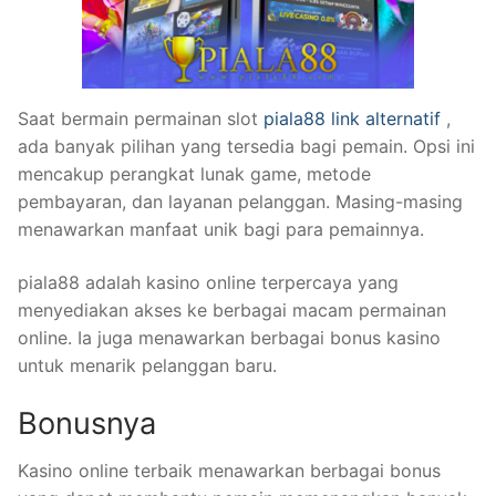
Saat bermain permainan slot
piala88 link alternatif
,
ada banyak pilihan yang tersedia bagi pemain. Opsi ini
mencakup perangkat lunak game, metode
pembayaran, dan layanan pelanggan. Masing-masing
menawarkan manfaat unik bagi para pemainnya.
piala88 adalah kasino online terpercaya yang
menyediakan akses ke berbagai macam permainan
online. Ia juga menawarkan berbagai bonus kasino
untuk menarik pelanggan baru.
Bonusnya
Kasino online terbaik menawarkan berbagai bonus