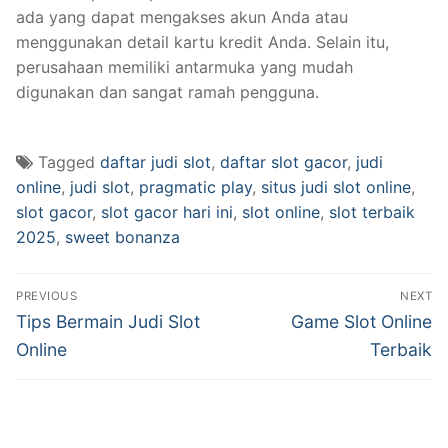
ada yang dapat mengakses akun Anda atau
menggunakan detail kartu kredit Anda. Selain itu,
perusahaan memiliki antarmuka yang mudah
digunakan dan sangat ramah pengguna.
Tagged
daftar judi slot
,
daftar slot gacor
,
judi
online
,
judi slot
,
pragmatic play
,
situs judi slot online
,
slot gacor
,
slot gacor hari ini
,
slot online
,
slot terbaik
2025
,
sweet bonanza
Navigasi
PREVIOUS
NEXT
pos
Previous
Next
Tips Bermain Judi Slot
Game Slot Online
post:
post:
Online
Terbaik