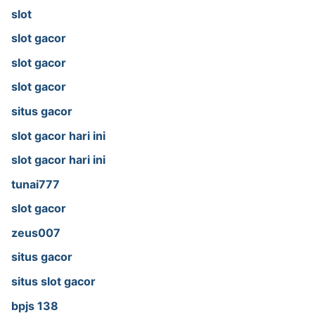
slot
slot gacor
slot gacor
slot gacor
situs gacor
slot gacor hari ini
slot gacor hari ini
tunai777
slot gacor
zeus007
situs gacor
situs slot gacor
bpjs 138