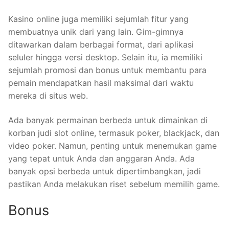
Kasino online juga memiliki sejumlah fitur yang
membuatnya unik dari yang lain. Gim-gimnya
ditawarkan dalam berbagai format, dari aplikasi
seluler hingga versi desktop. Selain itu, ia memiliki
sejumlah promosi dan bonus untuk membantu para
pemain mendapatkan hasil maksimal dari waktu
mereka di situs web.
Ada banyak permainan berbeda untuk dimainkan di
korban judi slot online, termasuk poker, blackjack, dan
video poker. Namun, penting untuk menemukan game
yang tepat untuk Anda dan anggaran Anda. Ada
banyak opsi berbeda untuk dipertimbangkan, jadi
pastikan Anda melakukan riset sebelum memilih game.
Bonus