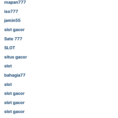
mapan777
iso777
jamin55
slot gacor
Sate 777
SLOT
situs gacor
slot
bahagia77
slot
slot gacor
slot gacor
slot gacor