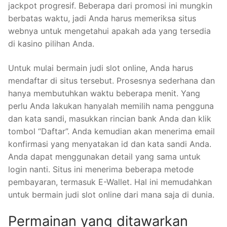
jackpot progresif. Beberapa dari promosi ini mungkin
berbatas waktu, jadi Anda harus memeriksa situs
webnya untuk mengetahui apakah ada yang tersedia
di kasino pilihan Anda.
Untuk mulai bermain judi slot online, Anda harus
mendaftar di situs tersebut. Prosesnya sederhana dan
hanya membutuhkan waktu beberapa menit. Yang
perlu Anda lakukan hanyalah memilih nama pengguna
dan kata sandi, masukkan rincian bank Anda dan klik
tombol “Daftar”. Anda kemudian akan menerima email
konfirmasi yang menyatakan id dan kata sandi Anda.
Anda dapat menggunakan detail yang sama untuk
login nanti. Situs ini menerima beberapa metode
pembayaran, termasuk E-Wallet. Hal ini memudahkan
untuk bermain judi slot online dari mana saja di dunia.
Permainan yang ditawarkan