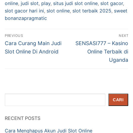
online
,
judi slot
,
play
,
situs judi slot online
,
slot gacor
,
slot gacor hari ini
,
slot online
,
slot terbaik 2025
,
sweet
bonanzapragmatic
Navigasi
PREVIOUS
NEXT
pos
Previous
Next
Cara Curang Main Judi
SENSASI777 – Kasino
post:
post:
Slot Online Di Android
Online Terbaik di
Uganda
Cari
CARI
RECENT POSTS
Cara Menghapus Akun Judi Slot Online