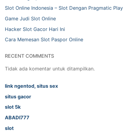
Slot Online Indonesia – Slot Dengan Pragmatic Play
Game Judi Slot Online
Hacker Slot Gacor Hari Ini
Cara Memesan Slot Paspor Online
RECENT COMMENTS
Tidak ada komentar untuk ditampilkan.
link ngentod, situs sex
situs gacor
slot 5k
ABADI777
slot