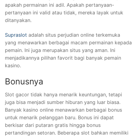
apakah permainan ini adil. Apakah pertanyaan-
pertanyaan ini valid atau tidak, mereka layak untuk
ditanyakan.
Supraslot
adalah situs perjudian online terkemuka
yang menawarkan berbagai macam permainan kepada
pemain. Ini juga merupakan situs yang aman. Ini
menjadikannya pilihan favorit bagi banyak pemain
kasino.
Bonusnya
Slot gacor tidak hanya menarik keuntungan, tetapi
juga bisa menjadi sumber hiburan yang luar biasa.
Banyak kasino online menawarkan berbagai bonus
untuk menarik pelanggan baru. Bonus ini dapat
berkisar dari putaran gratis hingga bonus
pertandingan setoran. Beberapa slot bahkan memiliki