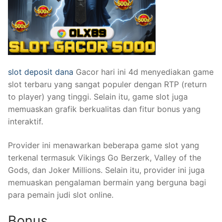
slot deposit dana
Gacor hari ini 4d menyediakan game
slot terbaru yang sangat populer dengan RTP (return
to player) yang tinggi. Selain itu, game slot juga
memuaskan grafik berkualitas dan fitur bonus yang
interaktif.
Provider ini menawarkan beberapa game slot yang
terkenal termasuk Vikings Go Berzerk, Valley of the
Gods, dan Joker Millions. Selain itu, provider ini juga
memuaskan pengalaman bermain yang berguna bagi
para pemain judi slot online.
Bonus