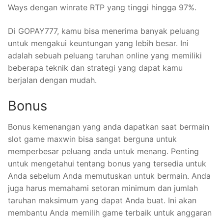
Ways dengan winrate RTP yang tinggi hingga 97%.
Di GOPAY777, kamu bisa menerima banyak peluang
untuk mengakui keuntungan yang lebih besar. Ini
adalah sebuah peluang taruhan online yang memiliki
beberapa teknik dan strategi yang dapat kamu
berjalan dengan mudah.
Bonus
Bonus kemenangan yang anda dapatkan saat bermain
slot game maxwin bisa sangat berguna untuk
memperbesar peluang anda untuk menang. Penting
untuk mengetahui tentang bonus yang tersedia untuk
Anda sebelum Anda memutuskan untuk bermain. Anda
juga harus memahami setoran minimum dan jumlah
taruhan maksimum yang dapat Anda buat. Ini akan
membantu Anda memilih game terbaik untuk anggaran