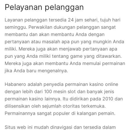
Pelayanan pelanggan
Layanan pelanggan tersedia 24 jam sehari, tujuh hari
seminggu. Perwakilan dukungan pelanggan sangat
membantu dan akan membantu Anda dengan
pertanyaan atau masalah apa pun yang mungkin Anda
miliki. Mereka juga akan menjawab pertanyaan apa
pun yang Anda miliki tentang game yang ditawarkan.
Mereka juga akan membantu Anda memulai permainan
jika Anda baru mengenalnya.
Habanero adalah penyedia permainan kasino online
dengan lebih dari 100 mesin slot dan banyak jenis
permainan kasino lainnya. Itu didirikan pada 2010 dan
dilisensikan oleh sejumlah otoritas terkemuka.
Permainannya sangat populer di kalangan pemain.
Situs web ini mudah dinavigasi dan tersedia dalam