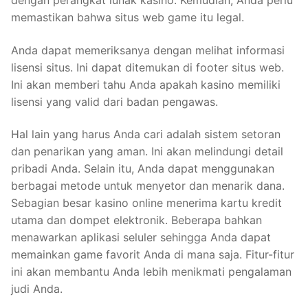
dengan perangkat lunak kasino. Kemudian, Anda perlu
memastikan bahwa situs web game itu legal.
Anda dapat memeriksanya dengan melihat informasi
lisensi situs. Ini dapat ditemukan di footer situs web.
Ini akan memberi tahu Anda apakah kasino memiliki
lisensi yang valid dari badan pengawas.
Hal lain yang harus Anda cari adalah sistem setoran
dan penarikan yang aman. Ini akan melindungi detail
pribadi Anda. Selain itu, Anda dapat menggunakan
berbagai metode untuk menyetor dan menarik dana.
Sebagian besar kasino online menerima kartu kredit
utama dan dompet elektronik. Beberapa bahkan
menawarkan aplikasi seluler sehingga Anda dapat
memainkan game favorit Anda di mana saja. Fitur-fitur
ini akan membantu Anda lebih menikmati pengalaman
judi Anda.