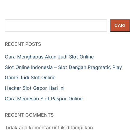
Cari
CARI
RECENT POSTS
Cara Menghapus Akun Judi Slot Online
Slot Online Indonesia – Slot Dengan Pragmatic Play
Game Judi Slot Online
Hacker Slot Gacor Hari Ini
Cara Memesan Slot Paspor Online
RECENT COMMENTS
Tidak ada komentar untuk ditampilkan.