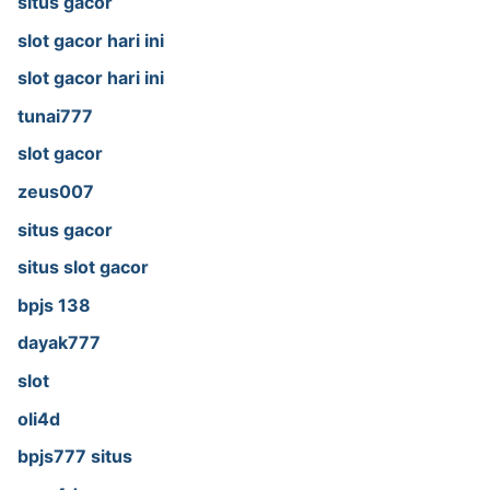
situs gacor
slot gacor hari ini
slot gacor hari ini
tunai777
slot gacor
zeus007
situs gacor
situs slot gacor
bpjs 138
dayak777
slot
oli4d
bpjs777 situs