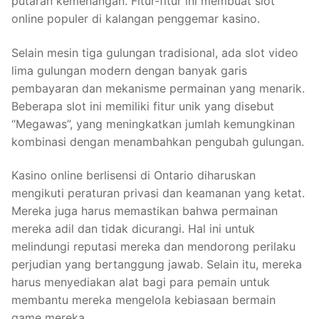
putaran kemenangan. Fitur-fitur ini membuat slot
online populer di kalangan penggemar kasino.
Selain mesin tiga gulungan tradisional, ada slot video
lima gulungan modern dengan banyak garis
pembayaran dan mekanisme permainan yang menarik.
Beberapa slot ini memiliki fitur unik yang disebut
“Megawas”, yang meningkatkan jumlah kemungkinan
kombinasi dengan menambahkan pengubah gulungan.
Kasino online berlisensi di Ontario diharuskan
mengikuti peraturan privasi dan keamanan yang ketat.
Mereka juga harus memastikan bahwa permainan
mereka adil dan tidak dicurangi. Hal ini untuk
melindungi reputasi mereka dan mendorong perilaku
perjudian yang bertanggung jawab. Selain itu, mereka
harus menyediakan alat bagi para pemain untuk
membantu mereka mengelola kebiasaan bermain
game mereka.