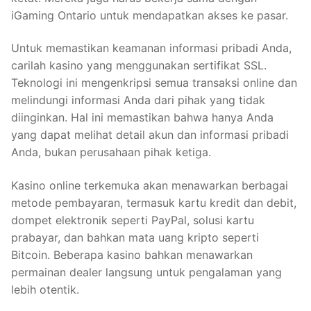
iGaming Ontario untuk mendapatkan akses ke pasar.
Untuk memastikan keamanan informasi pribadi Anda,
carilah kasino yang menggunakan sertifikat SSL.
Teknologi ini mengenkripsi semua transaksi online dan
melindungi informasi Anda dari pihak yang tidak
diinginkan. Hal ini memastikan bahwa hanya Anda
yang dapat melihat detail akun dan informasi pribadi
Anda, bukan perusahaan pihak ketiga.
Kasino online terkemuka akan menawarkan berbagai
metode pembayaran, termasuk kartu kredit dan debit,
dompet elektronik seperti PayPal, solusi kartu
prabayar, dan bahkan mata uang kripto seperti
Bitcoin. Beberapa kasino bahkan menawarkan
permainan dealer langsung untuk pengalaman yang
lebih otentik.