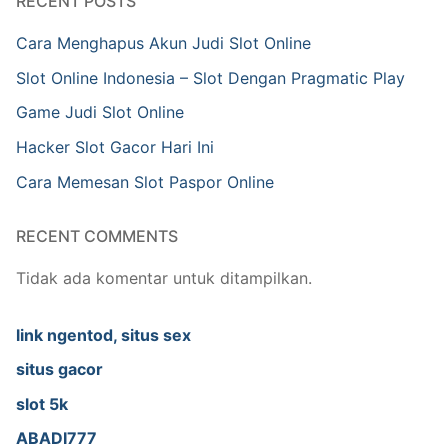
RECENT POSTS
Cara Menghapus Akun Judi Slot Online
Slot Online Indonesia – Slot Dengan Pragmatic Play
Game Judi Slot Online
Hacker Slot Gacor Hari Ini
Cara Memesan Slot Paspor Online
RECENT COMMENTS
Tidak ada komentar untuk ditampilkan.
link ngentod, situs sex
situs gacor
slot 5k
ABADI777