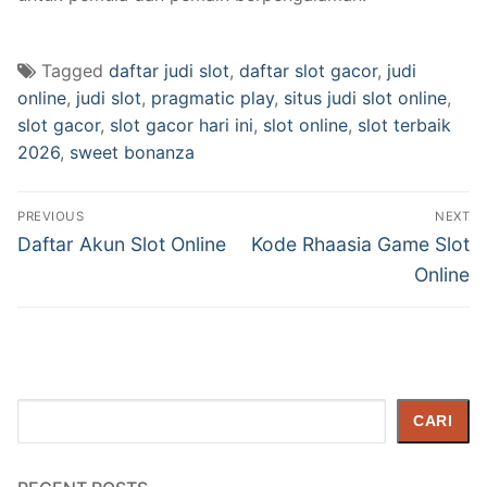
Tagged
daftar judi slot
,
daftar slot gacor
,
judi
online
,
judi slot
,
pragmatic play
,
situs judi slot online
,
slot gacor
,
slot gacor hari ini
,
slot online
,
slot terbaik
2026
,
sweet bonanza
Navigasi
PREVIOUS
NEXT
pos
Previous
Next
Daftar Akun Slot Online
Kode Rhaasia Game Slot
post:
post:
Online
Cari
CARI