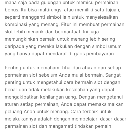
mana saja pada gulungan untuk memicu permainan
bonus. Itu bisa multifungsi atau memiliki satu tujuan,
seperti mengganti simbol lain untuk menyelesaikan
kombinasi yang menang. Fitur ini membuat permainan
slot lebih menarik dan bermanfaat. Ini juga
memungkinkan pemain untuk menang lebih sering
daripada yang mereka lakukan dengan simbol umum
yang hanya dapat mendarat di garis pembayaran.
Penting untuk memahami fitur dan aturan dari setiap
permainan slot sebelum Anda mulai bermain. Sangat
penting untuk mengetahui cara bermain slot dengan
benar dan tidak melakukan kesalahan yang dapat
mengakibatkan kehilangan uang. Dengan mengetahui
aturan setiap permainan, Anda dapat memaksimalkan
peluang Anda untuk menang. Cara terbaik untuk
melakukannya adalah dengan mempelajari dasar-dasar
permainan slot dan mengamati tindakan pemain