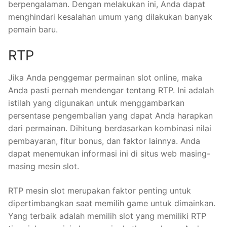
berpengalaman. Dengan melakukan ini, Anda dapat
menghindari kesalahan umum yang dilakukan banyak
pemain baru.
RTP
Jika Anda penggemar permainan slot online, maka
Anda pasti pernah mendengar tentang RTP. Ini adalah
istilah yang digunakan untuk menggambarkan
persentase pengembalian yang dapat Anda harapkan
dari permainan. Dihitung berdasarkan kombinasi nilai
pembayaran, fitur bonus, dan faktor lainnya. Anda
dapat menemukan informasi ini di situs web masing-
masing mesin slot.
RTP mesin slot merupakan faktor penting untuk
dipertimbangkan saat memilih game untuk dimainkan.
Yang terbaik adalah memilih slot yang memiliki RTP