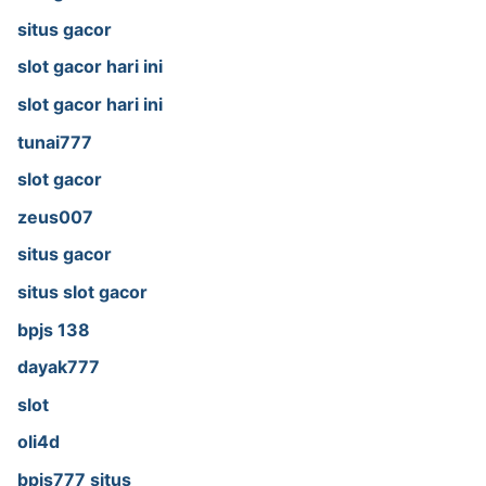
situs gacor
slot gacor hari ini
slot gacor hari ini
tunai777
slot gacor
zeus007
situs gacor
situs slot gacor
bpjs 138
dayak777
slot
oli4d
bpjs777 situs