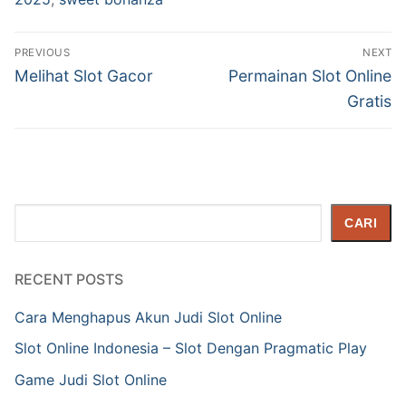
Navigasi
PREVIOUS
NEXT
pos
Previous
Next
Melihat Slot Gacor
Permainan Slot Online
post:
post:
Gratis
Cari
CARI
RECENT POSTS
Cara Menghapus Akun Judi Slot Online
Slot Online Indonesia – Slot Dengan Pragmatic Play
Game Judi Slot Online