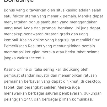
Bonus yang ditawarkan oleh situs kasino adalah salah
satu faktor utama yang menarik pemain. Mereka dapat
menyertakan bonus sambutan yang menggandakan
uang awal Anda dan promosi berulang. Ini juga dapat
mencakup penawaran putaran gratis dan uang
kembali. Kasino online yang bagus juga memiliki fitur
Pemeriksaan Realitas yang memungkinkan pemain
membatasi kerugian mereka atau beristirahat selama
jangka waktu tertentu.
Kasino online di Italia sering kali didukung oleh
pembuat standar industri dan menampilkan ratusan
permainan berbayar yang dapat dinikmati di desktop,
tablet, dan perangkat seluler. Mereka juga
menawarkan berbagai saluran pembayaran, dukungan
pelanggan 24/7, dan berbagai pilihan komunikasi.