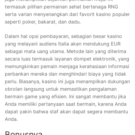
termasuk pilihan permainan sehat bertenaga RNG
serta varian menyenangkan dari favorit kasino populer
seperti poker, bakarat, dan dadu.
Dalam hal opsi pembayaran, sebagian besar kasino
yang melayani audiens Italia akan mendukung EUR
sebagai mata uang utama. Metode lain yang diterima
secara luas termasuk layanan dompet elektronik, yang
memungkinkan pemain menjaga kerahasiaan informasi
perbankan mereka dan menghindari biaya yang tidak
perlu. Biasanya, kasino ini juga menampilkan dukungan
obrolan langsung untuk memastikan pengalaman
bermain game yang efisien. Ini sangat membantu jika
Anda memiliki pertanyaan saat bermain, karena Anda
dapat yakin bahwa staf akan dapat segera membantu
Anda.
Bonusnya