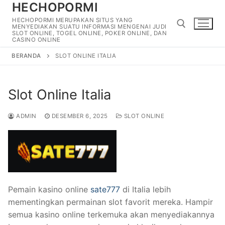
HECHOPORMI
Lompat
ke
HECHOPORMI MERUPAKAN SITUS YANG
MENYEDIAKAN SUATU INFORMASI MENGENAI JUDI
konten
SLOT ONLINE, TOGEL ONLINE, POKER ONLINE, DAN
CASINO ONLINE
BERANDA
SLOT ONLINE ITALIA
Cari:
Slot Online Italia
ADMIN
DESEMBER 6, 2025
SLOT ONLINE
Pemain kasino online
sate777
di Italia lebih
mementingkan permainan slot favorit mereka. Hampir
semua kasino online terkemuka akan menyediakannya