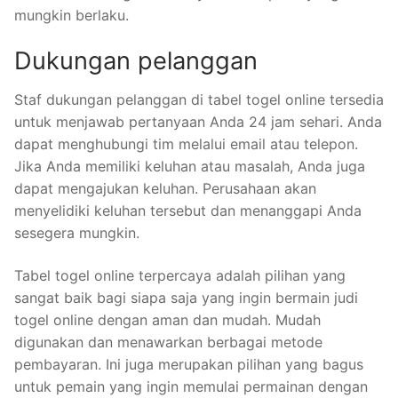
mungkin berlaku.
Dukungan pelanggan
Staf dukungan pelanggan di tabel togel online tersedia
untuk menjawab pertanyaan Anda 24 jam sehari. Anda
dapat menghubungi tim melalui email atau telepon.
Jika Anda memiliki keluhan atau masalah, Anda juga
dapat mengajukan keluhan. Perusahaan akan
menyelidiki keluhan tersebut dan menanggapi Anda
sesegera mungkin.
Tabel togel online terpercaya adalah pilihan yang
sangat baik bagi siapa saja yang ingin bermain judi
togel online dengan aman dan mudah. Mudah
digunakan dan menawarkan berbagai metode
pembayaran. Ini juga merupakan pilihan yang bagus
untuk pemain yang ingin memulai permainan dengan