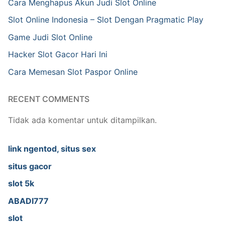
Cara Menghapus Akun Judi Slot Online
Slot Online Indonesia – Slot Dengan Pragmatic Play
Game Judi Slot Online
Hacker Slot Gacor Hari Ini
Cara Memesan Slot Paspor Online
RECENT COMMENTS
Tidak ada komentar untuk ditampilkan.
link ngentod, situs sex
situs gacor
slot 5k
ABADI777
slot