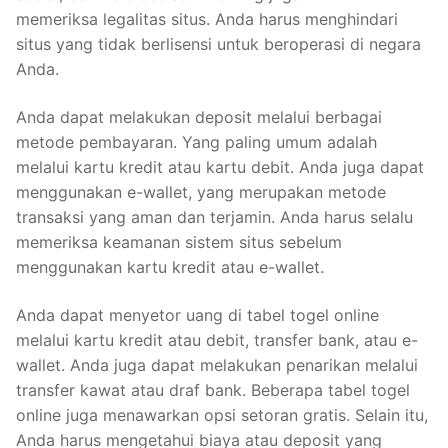
memeriksa legalitas situs. Anda harus menghindari
situs yang tidak berlisensi untuk beroperasi di negara
Anda.
Anda dapat melakukan deposit melalui berbagai
metode pembayaran. Yang paling umum adalah
melalui kartu kredit atau kartu debit. Anda juga dapat
menggunakan e-wallet, yang merupakan metode
transaksi yang aman dan terjamin. Anda harus selalu
memeriksa keamanan sistem situs sebelum
menggunakan kartu kredit atau e-wallet.
Anda dapat menyetor uang di tabel togel online
melalui kartu kredit atau debit, transfer bank, atau e-
wallet. Anda juga dapat melakukan penarikan melalui
transfer kawat atau draf bank. Beberapa tabel togel
online juga menawarkan opsi setoran gratis. Selain itu,
Anda harus mengetahui biaya atau deposit yang