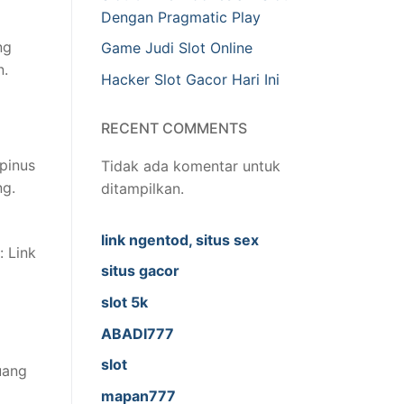
Dengan Pragmatic Play
ng
Game Judi Slot Online
n.
Hacker Slot Gacor Hari Ini
RECENT COMMENTS
pinus
Tidak ada komentar untuk
ng.
ditampilkan.
link ngentod, situs sex
: Link
situs gacor
slot 5k
ABADI777
slot
uang
mapan777