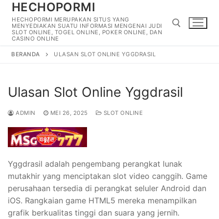
HECHOPORMI
Lompat
ke
HECHOPORMI MERUPAKAN SITUS YANG
MENYEDIAKAN SUATU INFORMASI MENGENAI JUDI
konten
SLOT ONLINE, TOGEL ONLINE, POKER ONLINE, DAN
CASINO ONLINE
BERANDA
ULASAN SLOT ONLINE YGGDRASIL
Cari:
Ulasan Slot Online Yggdrasil
ADMIN
MEI 26, 2025
SLOT ONLINE
Yggdrasil adalah pengembang perangkat lunak
mutakhir yang menciptakan slot video canggih. Game
perusahaan tersedia di perangkat seluler Android dan
iOS. Rangkaian game HTML5 mereka menampilkan
grafik berkualitas tinggi dan suara yang jernih.