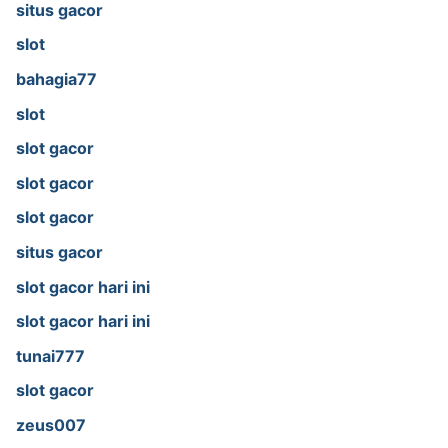
situs gacor
slot
bahagia77
slot
slot gacor
slot gacor
slot gacor
situs gacor
slot gacor hari ini
slot gacor hari ini
tunai777
slot gacor
zeus007