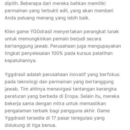
dipilih. Beberapa dari mereka bahkan memiliki
permainan yang terbukti adil, yang akan memberi
Anda peluang menang yang lebih baik.
Klien game YGGdrasil menyertakan perangkat lunak
untuk memungkinkan pemain berjudi secara
bertanggung jawab. Perusahaan juga mengupayakan
tingkat penyelesaian 100% pada kursus pelatihan
kepatuhannya.
Yggdrasil adalah perusahaan inovatif yang berfokus
pada teknologi dan permainan yang bertanggung
jawab. Tim ahlinya menavigasi tantangan kerangka
peraturan yang berbeda di Eropa. Selain itu, mereka
bekerja sama dengan mitra untuk memastikan
pengalaman terbaik bagi pengguna akhir. Game
Yggdrasil tersedia di 17 pasar teregulasi yang
didukung di tiga benua.