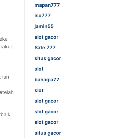
mapan777
iso777
jamin55
slot gacor
reka
ncakup
Sate 777
situs gacor
slot
aran
bahagia77
slot
etelah
slot gacor
slot gacor
rbaik
slot gacor
situs gacor