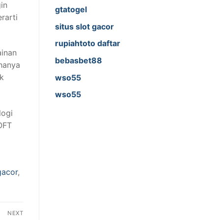
in
gtatogel
rarti
situs slot gacor
rupiahtoto daftar
ainan
bebasbet88
 hanya
ik
wso55
wso55
logi
SOFT
gacor
,
NEXT