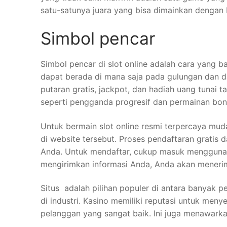
satu-satunya juara yang bisa dimainkan dengan 
Simbol pencar
Simbol pencar di slot online adalah cara yang
dapat berada di mana saja pada gulungan dan 
putaran gratis, jackpot, dan hadiah uang tunai
seperti pengganda progresif dan permainan bon
Untuk bermain slot online resmi terpercaya mud
di website tersebut. Proses pendaftaran gratis 
Anda. Untuk mendaftar, cukup masuk menggunak
mengirimkan informasi Anda, Anda akan menerim
Situs adalah pilihan populer di antara banyak p
di industri. Kasino memiliki reputasi untuk men
pelanggan yang sangat baik. Ini juga menawark