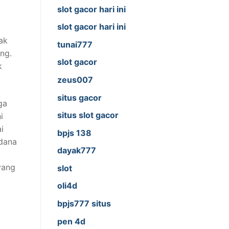
slot gacor hari ini
slot gacor hari ini
ak
tunai777
ng.
slot gacor
k
zeus007
situs gacor
ga
situs slot gacor
i
i
bpjs 138
 dana
dayak777
yang
slot
oli4d
bpjs777 situs
pen 4d