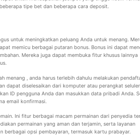
beberapa tipe bet dan beberapa cara deposit.
 bagus untuk meningkatkan peluang Anda untuk menang. Me
dapat memicu berbagai putaran bonus. Bonus ini dapat me
 tambahan. Mereka juga dapat membuka fitur khusus lainnya
us.
ah menang , anda harus terlebih dahulu melakukan pendaft
dan dapat diselesaikan dari komputer atau perangkat seluler
an ID pengguna Anda dan masukkan data pribadi Anda. S
a email konfirmasi.
emain. Ini fitur berbagai macam permainan dari penyedia te
yediakan permainan yang aman dan terjamin, serta layanan
an berbagai opsi pembayaran, termasuk kartu prabayar.