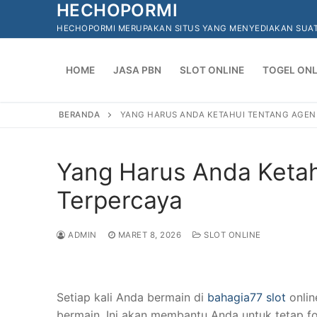
HECHOPORMI
Lompat
ke
HECHOPORMI MERUPAKAN SITUS YANG MENYEDIAKAN SUATU 
konten
HOME
JASA PBN
SLOT ONLINE
TOGEL ONL
BERANDA
YANG HARUS ANDA KETAHUI TENTANG AGEN 
Yang Harus Anda Ketah
Terpercaya
ADMIN
MARET 8, 2026
SLOT ONLINE
Setiap kali Anda bermain di
bahagia77 slot
onlin
bermain. Ini akan membantu Anda untuk tetap 