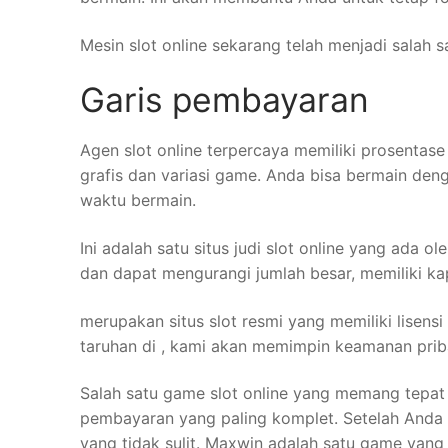
Mesin slot online sekarang telah menjadi salah s
Garis pembayaran
Agen slot online terpercaya memiliki prosentas
grafis dan variasi game. Anda bisa bermain d
waktu bermain.
Ini adalah satu situs judi slot online yang ada o
dan dapat mengurangi jumlah besar, memiliki kap
merupakan situs slot resmi yang memiliki lisensi
taruhan di , kami akan memimpin keamanan prib
Salah satu game slot online yang memang tepat
pembayaran yang paling komplet. Setelah Anda 
yang tidak sulit. Maxwin adalah satu game yan