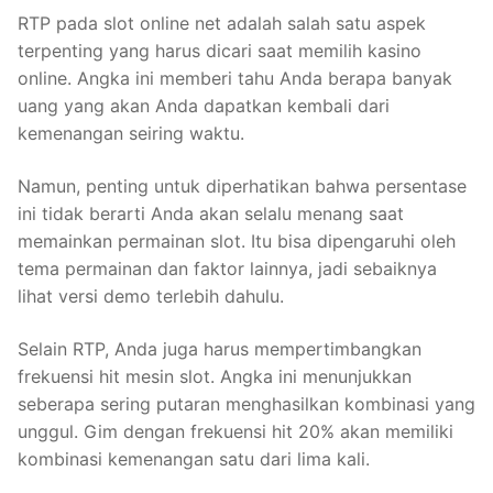
RTP pada slot online net adalah salah satu aspek
terpenting yang harus dicari saat memilih kasino
online. Angka ini memberi tahu Anda berapa banyak
uang yang akan Anda dapatkan kembali dari
kemenangan seiring waktu.
Namun, penting untuk diperhatikan bahwa persentase
ini tidak berarti Anda akan selalu menang saat
memainkan permainan slot. Itu bisa dipengaruhi oleh
tema permainan dan faktor lainnya, jadi sebaiknya
lihat versi demo terlebih dahulu.
Selain RTP, Anda juga harus mempertimbangkan
frekuensi hit mesin slot. Angka ini menunjukkan
seberapa sering putaran menghasilkan kombinasi yang
unggul. Gim dengan frekuensi hit 20% akan memiliki
kombinasi kemenangan satu dari lima kali.