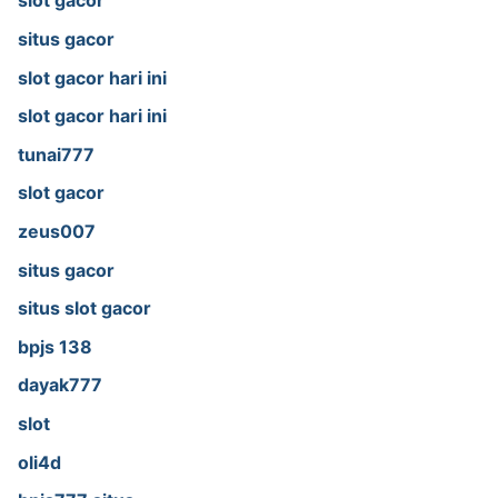
slot gacor
situs gacor
slot gacor hari ini
slot gacor hari ini
tunai777
slot gacor
zeus007
situs gacor
situs slot gacor
bpjs 138
dayak777
slot
oli4d