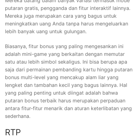
Mereka datang dalam banyak variasi termasuk mode
putaran gratis, pengganda dan fitur interaktif lainnya.
Mereka juga merupakan cara yang bagus untuk
meningkatkan uang Anda tanpa harus mengeluarkan
lebih banyak uang untuk gulungan.
Biasanya, fitur bonus yang paling mengesankan ini
adalah mini-game yang berkaitan dengan memutar
satu atau lebih simbol sekaligus. Ini bisa berupa apa
saja dari permainan pembanding kartu hingga putaran
bonus multi-level yang mencakup alam liar yang
lengket dan tambahan kecil yang bagus lainnya. Hal
yang paling penting untuk diingat adalah bahwa
putaran bonus terbaik harus merupakan perpaduan
antara fitur-fitur menarik dan aturan keterlibatan yang
sederhana.
RTP