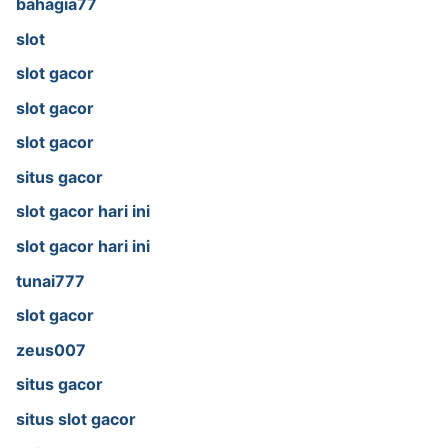
bahagia77
slot
slot gacor
slot gacor
slot gacor
situs gacor
slot gacor hari ini
slot gacor hari ini
tunai777
slot gacor
zeus007
situs gacor
situs slot gacor