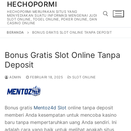
HECHOPORMI
Lompat
ke
HECHOPORMI MERUPAKAN SITUS YANG
MENYEDIAKAN SUATU INFORMASI MENGENAI JUDI
konten
SLOT ONLINE, TOGEL ONLINE, POKER ONLINE, DAN
CASINO ONLINE
BERANDA
BONUS GRATIS SLOT ONLINE TANPA DEPOSIT
Cari:
Bonus Gratis Slot Online Tanpa
Deposit
ADMIN
FEBRUARI 18, 2025
SLOT ONLINE
Bonus gratis
Mentoz4d Slot
online tanpa deposit
memberi Anda kesempatan untuk mencoba kasino
baru tanpa mempertaruhkan uang Anda sendiri. Ini
adalah cara yang baik untuk melihat apakah situs