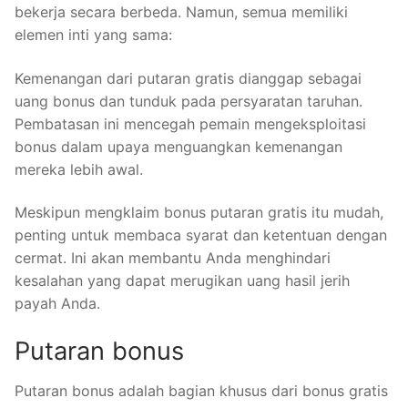
bekerja secara berbeda. Namun, semua memiliki
elemen inti yang sama:
Kemenangan dari putaran gratis dianggap sebagai
uang bonus dan tunduk pada persyaratan taruhan.
Pembatasan ini mencegah pemain mengeksploitasi
bonus dalam upaya menguangkan kemenangan
mereka lebih awal.
Meskipun mengklaim bonus putaran gratis itu mudah,
penting untuk membaca syarat dan ketentuan dengan
cermat. Ini akan membantu Anda menghindari
kesalahan yang dapat merugikan uang hasil jerih
payah Anda.
Putaran bonus
Putaran bonus adalah bagian khusus dari bonus gratis