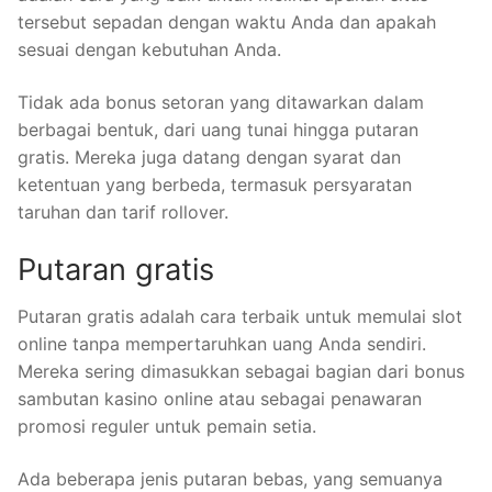
tersebut sepadan dengan waktu Anda dan apakah
sesuai dengan kebutuhan Anda.
Tidak ada bonus setoran yang ditawarkan dalam
berbagai bentuk, dari uang tunai hingga putaran
gratis. Mereka juga datang dengan syarat dan
ketentuan yang berbeda, termasuk persyaratan
taruhan dan tarif rollover.
Putaran gratis
Putaran gratis adalah cara terbaik untuk memulai slot
online tanpa mempertaruhkan uang Anda sendiri.
Mereka sering dimasukkan sebagai bagian dari bonus
sambutan kasino online atau sebagai penawaran
promosi reguler untuk pemain setia.
Ada beberapa jenis putaran bebas, yang semuanya