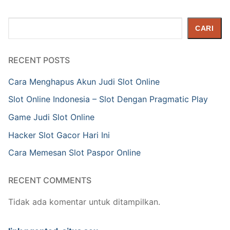
Cari
CARI
RECENT POSTS
Cara Menghapus Akun Judi Slot Online
Slot Online Indonesia – Slot Dengan Pragmatic Play
Game Judi Slot Online
Hacker Slot Gacor Hari Ini
Cara Memesan Slot Paspor Online
RECENT COMMENTS
Tidak ada komentar untuk ditampilkan.