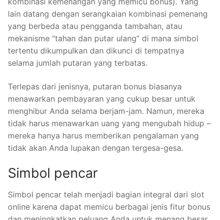
kombinasi kemenangan yang memicu bonus). Yang
lain datang dengan serangkaian kombinasi pemenang
yang berbeda atau pengganda tambahan, atau
mekanisme “tahan dan putar ulang” di mana simbol
tertentu dikumpulkan dan dikunci di tempatnya
selama jumlah putaran yang terbatas.
Terlepas dari jenisnya, putaran bonus biasanya
menawarkan pembayaran yang cukup besar untuk
menghibur Anda selama berjam-jam. Namun, mereka
tidak harus menawarkan uang yang mengubah hidup –
mereka hanya harus memberikan pengalaman yang
tidak akan Anda lupakan dengan tergesa-gesa.
Simbol pencar
Simbol pencar telah menjadi bagian integral dari slot
online karena dapat memicu berbagai jenis fitur bonus
dan meningkatkan peluang Anda untuk menang besar.