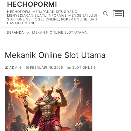
HECHOPORMI
Lompat
ke
HECHOPORMI MERUPAKAN SITUS YANG
MENYEDIAKAN SUATU INFORMASI MENGENAI JUDI
konten
SLOT ONLINE, TOGEL ONLINE, POKER ONLINE, DAN
CASINO ONLINE
BERANDA
MEKANIK ONLINE SLOT UTAMA
Cari:
Mekanik Online Slot Utama
ADMIN
FEBRUARI 19, 2025
SLOT ONLINE