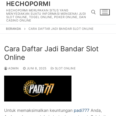
HECHOPORMI
Lompat
ke
HECHOPORMI MERUPAKAN SITUS YANG
MENYEDIAKAN SUATU INFORMASI MENGENAI JUDI
konten
SLOT ONLINE, TOGEL ONLINE, POKER ONLINE, DAN
CASINO ONLINE
BERANDA
CARA DAFTAR JADI BANDAR SLOT ONLINE
Cari:
Cara Daftar Jadi Bandar Slot
Online
ADMIN
JUNI 8, 2025
SLOT ONLINE
Untuk memaksimalkan keuntungan
padi777
Anda,