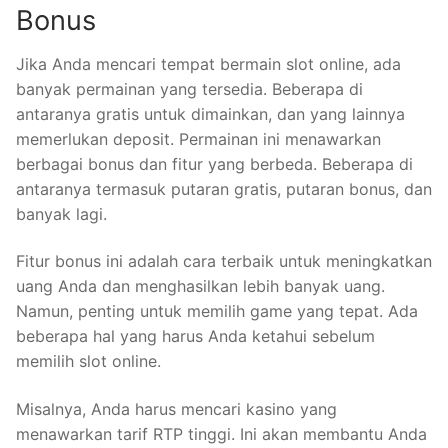
Bonus
Jika Anda mencari tempat bermain slot online, ada
banyak permainan yang tersedia. Beberapa di
antaranya gratis untuk dimainkan, dan yang lainnya
memerlukan deposit. Permainan ini menawarkan
berbagai bonus dan fitur yang berbeda. Beberapa di
antaranya termasuk putaran gratis, putaran bonus, dan
banyak lagi.
Fitur bonus ini adalah cara terbaik untuk meningkatkan
uang Anda dan menghasilkan lebih banyak uang.
Namun, penting untuk memilih game yang tepat. Ada
beberapa hal yang harus Anda ketahui sebelum
memilih slot online.
Misalnya, Anda harus mencari kasino yang
menawarkan tarif RTP tinggi. Ini akan membantu Anda