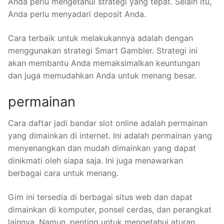
Anda perlu mengetahui strategi yang tepat. Selain itu,
Anda perlu menyadari deposit Anda.
Cara terbaik untuk melakukannya adalah dengan
menggunakan strategi Smart Gambler. Strategi ini
akan membantu Anda memaksimalkan keuntungan
dan juga memudahkan Anda untuk menang besar.
permainan
Cara daftar jadi bandar slot online adalah permainan
yang dimainkan di internet. Ini adalah permainan yang
menyenangkan dan mudah dimainkan yang dapat
dinikmati oleh siapa saja. Ini juga menawarkan
berbagai cara untuk menang.
Gim ini tersedia di berbagai situs web dan dapat
dimainkan di komputer, ponsel cerdas, dan perangkat
lainnya. Namun, penting untuk mengetahui aturan