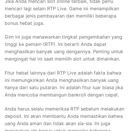
Jika Anda mencari slot online terbaik, tidak perlu
mencari lagi selain RTP Live. Game ini menampilkan
berbagai jenis pembayaran dan memiliki beberapa
bonus hebat juga.
Gim ini juga menawarkan tingkat pengembalian yang
tinggi ke pemain (RTP). Ini berarti Anda dapat
menghasilkan banyak uang dengannya. Penting untuk
mengingat hal ini saat memilih slot untuk dimainkan.
Fitur hebat lainnya dari RTP Live adalah fakta bahwa
ini memungkinkan Anda menghasilkan banyak uang
hanya dari satu putaran. Ini adalah fitur luar biasa jika
Anda mencoba membangun bankroll dengan cepat.
Anda harus selalu memeriksa RTP sebelum melakukan
deposit. Ini akan membantu Anda memastikan bahwa
uang Anda aman dan tidak akan sia-sia. Ini juga
merupakan ide bagus untuk mencoba beberapa