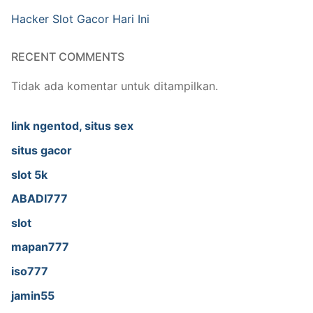
Hacker Slot Gacor Hari Ini
RECENT COMMENTS
Tidak ada komentar untuk ditampilkan.
link ngentod, situs sex
situs gacor
slot 5k
ABADI777
slot
mapan777
iso777
jamin55