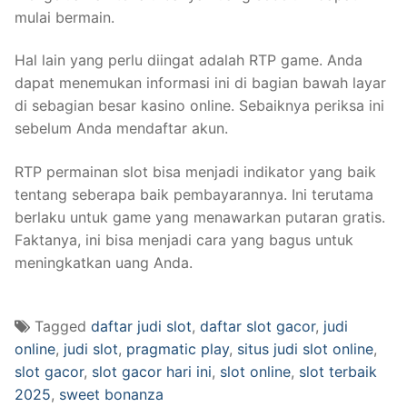
mulai bermain.
Hal lain yang perlu diingat adalah RTP game. Anda
dapat menemukan informasi ini di bagian bawah layar
di sebagian besar kasino online. Sebaiknya periksa ini
sebelum Anda mendaftar akun.
RTP permainan slot bisa menjadi indikator yang baik
tentang seberapa baik pembayarannya. Ini terutama
berlaku untuk game yang menawarkan putaran gratis.
Faktanya, ini bisa menjadi cara yang bagus untuk
meningkatkan uang Anda.
Tagged
daftar judi slot
,
daftar slot gacor
,
judi
online
,
judi slot
,
pragmatic play
,
situs judi slot online
,
slot gacor
,
slot gacor hari ini
,
slot online
,
slot terbaik
2025
,
sweet bonanza