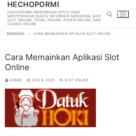
HECHOPORMI
Lompat
ke
HECHOPORMI MERUPAKAN SITUS YANG
MENYEDIAKAN SUATU INFORMASI MENGENAI JUDI
konten
SLOT ONLINE, TOGEL ONLINE, POKER ONLINE, DAN
CASINO ONLINE
BERANDA
CARA MEMAINKAN APLIKASI SLOT ONLINE
Cari:
Cara Memainkan Aplikasi Slot
Online
ADMIN
JUNI 8, 2025
SLOT ONLINE