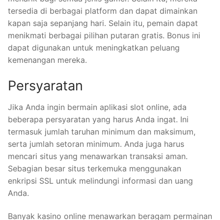
tersedia di berbagai platform dan dapat dimainkan
kapan saja sepanjang hari. Selain itu, pemain dapat
menikmati berbagai pilihan putaran gratis. Bonus ini
dapat digunakan untuk meningkatkan peluang
kemenangan mereka.
Persyaratan
Jika Anda ingin bermain aplikasi slot online, ada
beberapa persyaratan yang harus Anda ingat. Ini
termasuk jumlah taruhan minimum dan maksimum,
serta jumlah setoran minimum. Anda juga harus
mencari situs yang menawarkan transaksi aman.
Sebagian besar situs terkemuka menggunakan
enkripsi SSL untuk melindungi informasi dan uang
Anda.
Banyak kasino online menawarkan beragam permainan