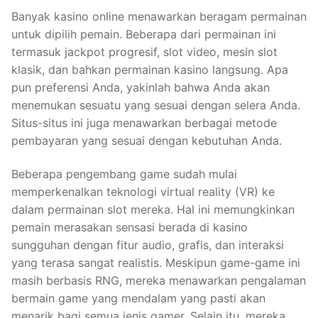
Banyak kasino online menawarkan beragam permainan
untuk dipilih pemain. Beberapa dari permainan ini
termasuk jackpot progresif, slot video, mesin slot
klasik, dan bahkan permainan kasino langsung. Apa
pun preferensi Anda, yakinlah bahwa Anda akan
menemukan sesuatu yang sesuai dengan selera Anda.
Situs-situs ini juga menawarkan berbagai metode
pembayaran yang sesuai dengan kebutuhan Anda.
Beberapa pengembang game sudah mulai
memperkenalkan teknologi virtual reality (VR) ke
dalam permainan slot mereka. Hal ini memungkinkan
pemain merasakan sensasi berada di kasino
sungguhan dengan fitur audio, grafis, dan interaksi
yang terasa sangat realistis. Meskipun game-game ini
masih berbasis RNG, mereka menawarkan pengalaman
bermain game yang mendalam yang pasti akan
menarik bagi semua jenis gamer. Selain itu, mereka