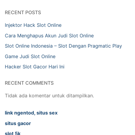
RECENT POSTS
Injektor Hack Slot Online
Cara Menghapus Akun Judi Slot Online
Slot Online Indonesia – Slot Dengan Pragmatic Play
Game Judi Slot Online
Hacker Slot Gacor Hari Ini
RECENT COMMENTS
Tidak ada komentar untuk ditampilkan.
link ngentod, situs sex
situs gacor
slot 5k