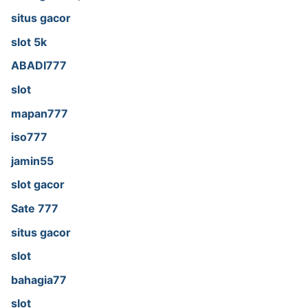
situs gacor
slot 5k
ABADI777
slot
mapan777
iso777
jamin55
slot gacor
Sate 777
situs gacor
slot
bahagia77
slot