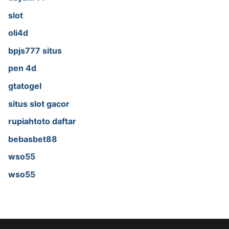
slot
oli4d
bpjs777 situs
pen 4d
gtatogel
situs slot gacor
rupiahtoto daftar
bebasbet88
wso55
wso55