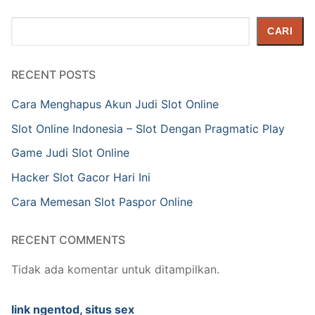
Cari
CARI
RECENT POSTS
Cara Menghapus Akun Judi Slot Online
Slot Online Indonesia – Slot Dengan Pragmatic Play
Game Judi Slot Online
Hacker Slot Gacor Hari Ini
Cara Memesan Slot Paspor Online
RECENT COMMENTS
Tidak ada komentar untuk ditampilkan.
link ngentod, situs sex