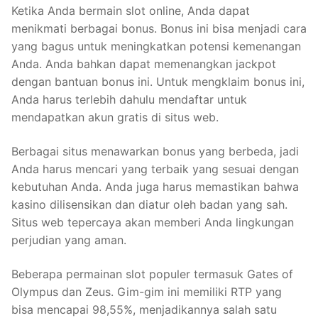
Ketika Anda bermain slot online, Anda dapat
menikmati berbagai bonus. Bonus ini bisa menjadi cara
yang bagus untuk meningkatkan potensi kemenangan
Anda. Anda bahkan dapat memenangkan jackpot
dengan bantuan bonus ini. Untuk mengklaim bonus ini,
Anda harus terlebih dahulu mendaftar untuk
mendapatkan akun gratis di situs web.
Berbagai situs menawarkan bonus yang berbeda, jadi
Anda harus mencari yang terbaik yang sesuai dengan
kebutuhan Anda. Anda juga harus memastikan bahwa
kasino dilisensikan dan diatur oleh badan yang sah.
Situs web tepercaya akan memberi Anda lingkungan
perjudian yang aman.
Beberapa permainan slot populer termasuk Gates of
Olympus dan Zeus. Gim-gim ini memiliki RTP yang
bisa mencapai 98,55%, menjadikannya salah satu