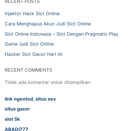
RECENT POSTS
Injektor Hack Slot Online
Cara Menghapus Akun Judi Slot Online
Slot Online Indonesia – Slot Dengan Pragmatic Play
Game Judi Slot Online
Hacker Slot Gacor Hari Ini
RECENT COMMENTS
Tidak ada komentar untuk ditampilkan.
link ngentod, situs sex
situs gacor
slot 5k
ABADI777