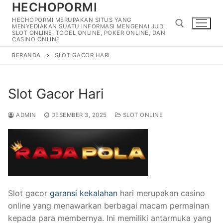
HECHOPORMI
Lompat
ke
HECHOPORMI MERUPAKAN SITUS YANG
MENYEDIAKAN SUATU INFORMASI MENGENAI JUDI
konten
SLOT ONLINE, TOGEL ONLINE, POKER ONLINE, DAN
CASINO ONLINE
BERANDA
SLOT GACOR HARI
Cari:
Slot Gacor Hari
ADMIN
DESEMBER 3, 2025
SLOT ONLINE
Slot gacor
garansi kekalahan
hari merupakan casino
online yang menawarkan berbagai macam permainan
kepada para membernya. Ini memiliki antarmuka yang