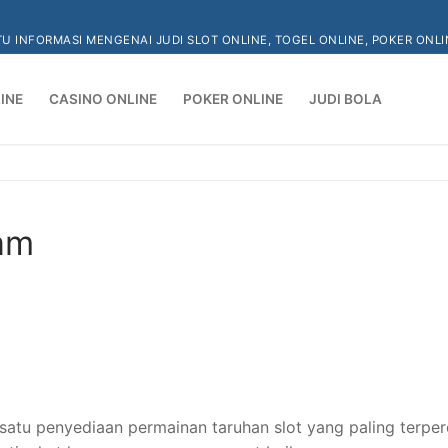
INFORMASI MENGENAI JUDI SLOT ONLINE, TOGEL ONLINE, POKER ONLI
INE
CASINO ONLINE
POKER ONLINE
JUDI BOLA
Cari:
Jam
satu penyediaan permainan taruhan slot yang paling terper