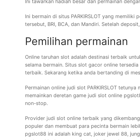
Ini tawarkan hadiah besar dan permainan denga
Ini bermain di situs PARKIRSLOT yang memiliki 
tersebut, BRI, BCA, dan Mandiri. Setelah depos
Pemilihan permainan
Online taruhan slot adalah destinasi terbaik u
selama bermain. Situs slot gacor online tersedia
terbaik. Sekarang ketika anda bertanding di me
Permainan online judi slot PARKIRSLOT tetunya
memainkan deretan game judi slot online pgslot
non-stop.
Provider judi slot online terbaik yang dikemba
populer dan membuat para pecinta bermain lebih 
pgslot88 ini adalah king cat, joker jewel 88, ju