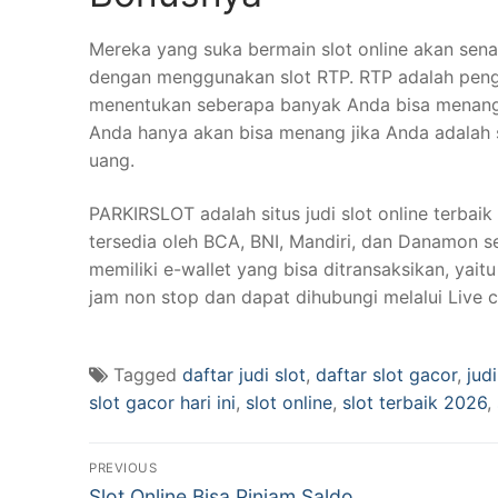
Mereka yang suka bermain slot online akan s
dengan menggunakan slot RTP. RTP adalah penge
menentukan seberapa banyak Anda bisa menang
Anda hanya akan bisa menang jika Anda adalah
uang.
PARKIRSLOT adalah situs judi slot online terbaik
tersedia oleh BCA, BNI, Mandiri, dan Danamon s
memiliki e-wallet yang bisa ditransaksikan, yai
jam non stop dan dapat dihubungi melalui Live
Tagged
daftar judi slot
,
daftar slot gacor
,
judi
slot gacor hari ini
,
slot online
,
slot terbaik 2026
,
Navigasi
PREVIOUS
Previous
Slot Online Bisa Pinjam Saldo