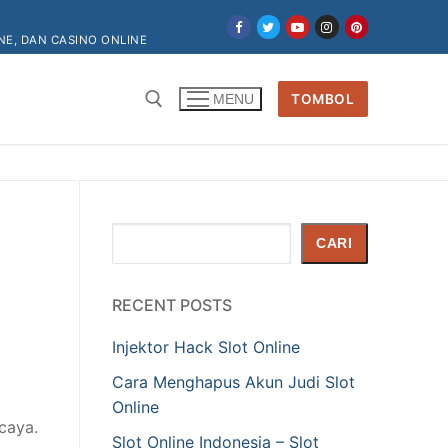
NE, DAN CASINO ONLINE
TOMBOL
MENU
Cari
CARI
RECENT POSTS
Injektor Hack Slot Online
Cara Menghapus Akun Judi Slot
Online
caya.
Slot Online Indonesia – Slot