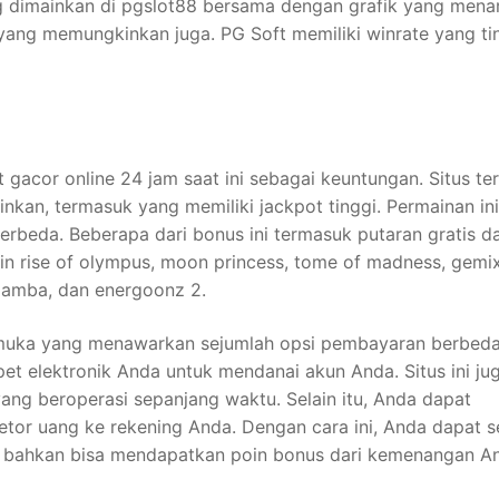
g dimainkan di pgslot88 bersama dengan grafik yang menar
n yang memungkinkan juga. PG Soft memiliki winrate yang ti
gacor online 24 jam saat ini sebagai keuntungan. Situs te
kan, termasuk yang memiliki jackpot tinggi. Permainan ini
erbeda. Beberapa dari bonus ini termasuk putaran gratis d
n rise of olympus, moon princess, tome of madness, gemix
mamba, dan energoonz 2.
kemuka yang menawarkan sejumlah opsi pembayaran berbeda
 elektronik Anda untuk mendanai akun Anda. Situs ini ju
ang beroperasi sepanjang waktu. Selain itu, Anda dapat
tor uang ke rekening Anda. Dengan cara ini, Anda dapat s
 bahkan bisa mendapatkan poin bonus dari kemenangan A