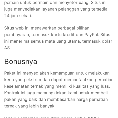
pemain untuk bermain dan menyetor uang. Situs ini
juga menyediakan layanan pelanggan yang tersedia
24 jam sehari.
Situs web ini menawarkan berbagai pilihan
pembayaran, termasuk kartu kredit dan PayPal. Situs
ini menerima semua mata uang utama, termasuk dolar
AS.
Bonusnya
Paket ini menyediakan kemampuan untuk melakukan
kerja yang ekstrim dan dapat memanfaatkan perhatian
keselamatan ternak yang memiliki kualitas yang luas.
Kontrak ini juga memungkinkan kami untuk membeli
pakan yang baik dan membesarkan harga perhatian
ternak yang lebih banyak.