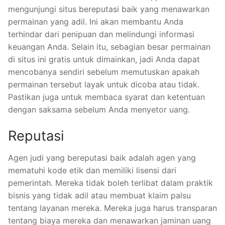
mengunjungi situs bereputasi baik yang menawarkan
permainan yang adil. Ini akan membantu Anda
terhindar dari penipuan dan melindungi informasi
keuangan Anda. Selain itu, sebagian besar permainan
di situs ini gratis untuk dimainkan, jadi Anda dapat
mencobanya sendiri sebelum memutuskan apakah
permainan tersebut layak untuk dicoba atau tidak.
Pastikan juga untuk membaca syarat dan ketentuan
dengan saksama sebelum Anda menyetor uang.
Reputasi
Agen judi yang bereputasi baik adalah agen yang
mematuhi kode etik dan memiliki lisensi dari
pemerintah. Mereka tidak boleh terlibat dalam praktik
bisnis yang tidak adil atau membuat klaim palsu
tentang layanan mereka. Mereka juga harus transparan
tentang biaya mereka dan menawarkan jaminan uang