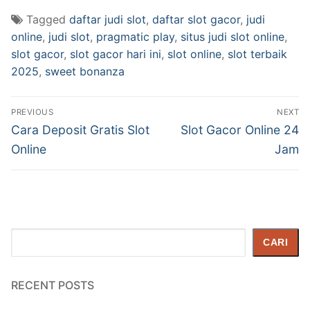
Tagged
daftar judi slot
,
daftar slot gacor
,
judi
online
,
judi slot
,
pragmatic play
,
situs judi slot online
,
slot gacor
,
slot gacor hari ini
,
slot online
,
slot terbaik
2025
,
sweet bonanza
Navigasi
PREVIOUS
NEXT
pos
Previous
Next
Cara Deposit Gratis Slot
Slot Gacor Online 24
post:
post:
Online
Jam
Cari
CARI
RECENT POSTS